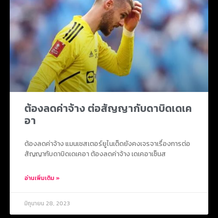
ต้องลดค่าจ้าง ต่อสัญญากับดาบิดเดเค
อา
ต้องลดค่าจ้าง แมนเชสเตอร์ยูไนเต็ดยังคงเจรจาเรื่องการต่อ
สัญญากับดาบิดเดเคอา ต้องลดค่าจ้าง เดเคอาเซ็นส
อ่านเพิ่มเติม »
มิถุนายน 28, 2023