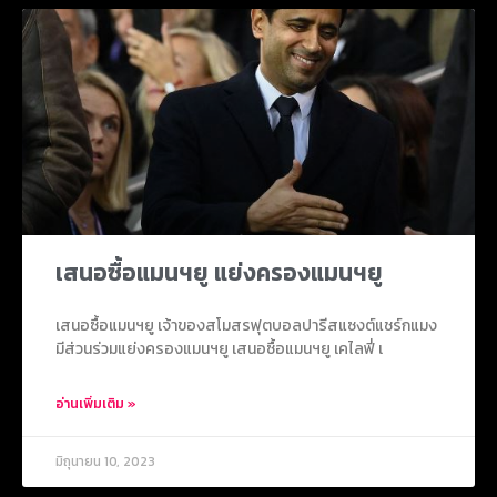
เสนอซื้อแมนฯยู แย่งครองแมนฯยู
เสนอซื้อแมนฯยู เจ้าของสโมสรฟุตบอลปารีสแซงต์แชร์กแมง
มีส่วนร่วมแย่งครองแมนฯยู เสนอซื้อแมนฯยู เคไลฟี่ เ
อ่านเพิ่มเติม »
มิถุนายน 10, 2023