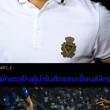
ให้ […]
นักเตะเป็นผู้นำในศึกแชมเปี้ยนส์ลี