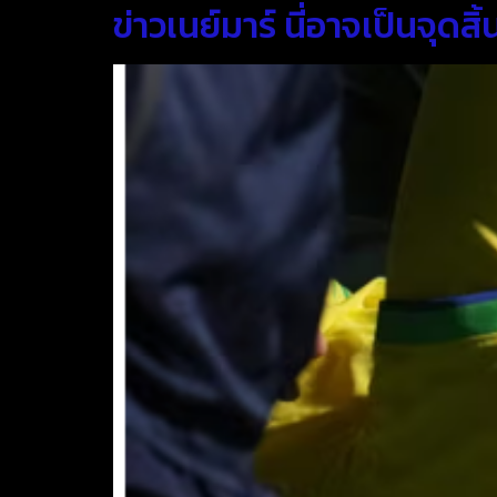
ข่าวเนย์มาร์ นี่อาจเป็นจุดสิ