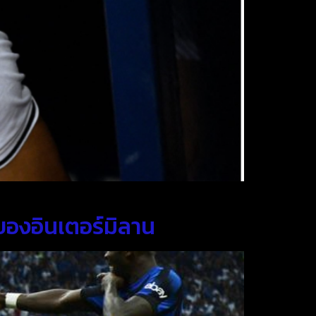
กของอินเตอร์มิลาน