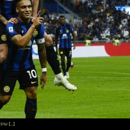
ูราม […]