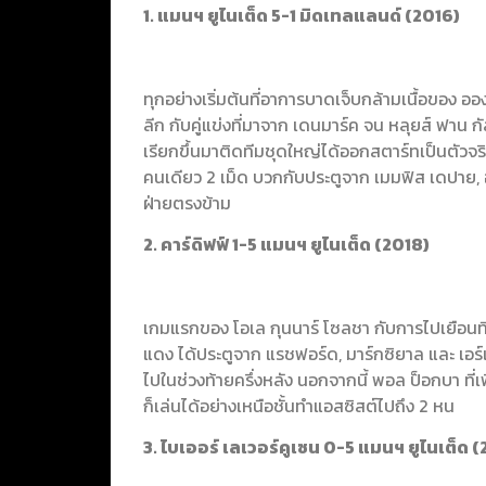
1. แมนฯ ยูไนเต็ด 5-1 มิดเทลแลนด์ (2016)
ทุกอย่างเริ่มต้นที่อาการบาดเจ็บกล้ามเนื้อของ 
ลีก กับคู่แข่งที่มาจาก เดนมาร์ค จน หลุยส์ ฟาน กัล
เรียกขึ้นมาติดทีมชุดใหญ่ได้ออกสตาร์ทเป็นตัวจริ
คนเดียว 2 เม็ด บวกกับประตูจาก เมมฟิส เดปาย, อ
ฝ่ายตรงข้าม
2. คาร์ดิฟฟ์ 1-5 แมนฯ ยูไนเต็ด (2018)
เกมแรกของ โอเล กุนนาร์ โซลชา กับการไปเยือน
แดง ได้ประตูจาก แรชฟอร์ด, มาร์กซิยาล และ เอร์เร
ไปในช่วงท้ายครึ่งหลัง นอกจากนี้ พอล ป็อกบา ที
ก็เล่นได้อย่างเหนือชั้นทำแอสซิสต์ไปถึง 2 หน
3. ไบเออร์ เลเวอร์คูเซน 0-5 แมนฯ ยูไนเต็ด (