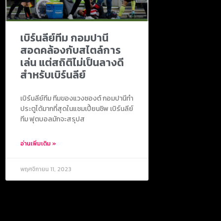
เบิร์นลีย์ทีม กอมปานี
สอดคล้องกับสไตล์การ
เล่น แต่สถิติไม่เป็นลางดี
สำหรับเบิร์นลีย์
เบิร์นลีย์ทีม ทีมของแวงซองต์ กอมปานีทำ
ประตูได้มากที่สุดในแชมเปี้ยนชิพ เบิร์นลีย์
ทีม ฟุตบอลมักจะสรุปส
อ่านเพิ่มเติม »
พฤศจิกายน 11, 2023