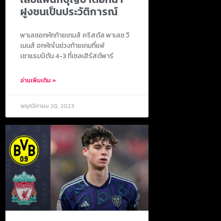
ฝูงชนเป็นประวัติการณ์
พาเลซอกหักท้ายเกมส์ คริสตัล พาเลซ วี
เมนส์ อกหักในช่วงท้ายเกมที่แพ้
เซาแธมป์ตัน 4-3 ที่เซลเฮิร์สต์พาร์
อ่านเพิ่มเติม »
พฤศจิกายน 20, 2023