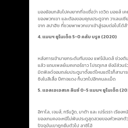
มองย้อนกลับไปคงยากที่จะเชื่อว่า เดวิด มอยส์ เค
ของพวกเขา และต้องขอบคุณประตูจาก วาเลนเซีย, ส
จาก สปาฮิช ที่่ชวยพาพวกเขาเข้าสู่รอบต่อไปได้สำ
4. แมนฯ ยูไนเต็ด 5-0 คลับ บรูช (2020)
หลังการเข้ามายกระดับทีมของ แฟร์นันดส์ ช่วงต้นปี
แล้ว แถมเพลย์เมคเกอร์ชาว โปรตุเกส ยังมีส่วนร่วม
มิดฟิลด์จอมถล่มประตูมาตั้งแต่ไหนแต่ไรก็สามารถยิ
ซิงในสีเสื้อ ปีศาจแดง ก็บวกไปอีกคนละเม็ด
5. แอลเอเอสเค ลินซ์ 0-5 แมนฯ ยูไนเต็ด (2
อิกาโล, เจมส์, กรีนวู้ด, มาต้า และ เปร์เรรา เรี
ของเกมคงจะหนีไม่พ้นประตูสุดสวยของหัวหอกตัวย
ปัจจุบันเขาถูกยืมตัวไป ลาซิโอ้