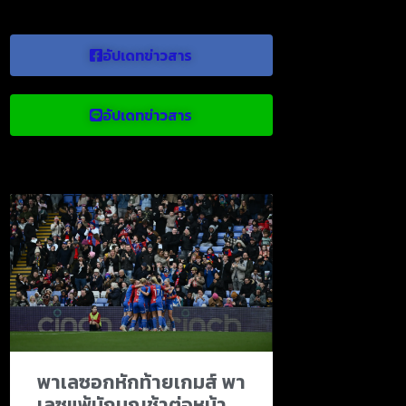
อัปเดทข่าวสาร
อัปเดทข่าวสาร
ข่าวบอลน่าสนใจ
พาเลซอกหักท้ายเกมส์ พา
เลซแพ้นักบุญช้าต่อหน้า