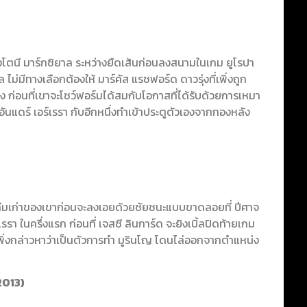
อองโตนี มาร์กซิยาล ระหว่างยืดเส้นก่อนลงสนามในเกม ยูโรปา
 ไม่มีทางเลือกต้องให้ มาร์คัส แรชฟอร์ด ดาวรุ่งที่เพิ่งถูก
ง ก่อนที่เขาจะโชว์ฟอร์มได้สมกับโอกาสที่ได้รับด้วยการเหมา
ันแดร์ เอร์เรรา กับอีกหนึ่งทำเข้าประตูตัวเองจากกองหลัง
ทีมเก่าของเขาก่อนจะลงเอยด้วยชัยชนะแบบขาดลอยที่ ปีศาจ
รา ในครึ่งแรก ก่อนที่ เจสซี ลินการ์ด จะยิงเบิ้ลปิดท้ายเกม
่เพิ่งกล่าวหาว่าเป็นตัวการทำ มูรินโญ โดนไล่ออกจากตำแหน่ง
2013)