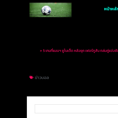
หน้าหลั
Home
»
5 เกมที่แมนฯ ยูไนเต็ด หลังยุค เฟอร์กูสัน ถล่มคู่แข่งยั
5 เกมที่แมนฯ ยูไนเต็ด
ข่าวบอล