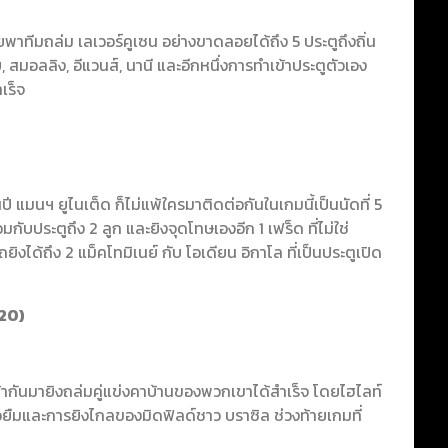
ยพาทีมถล่ม เลเวอร์คูเซน อย่างขาดลอยได้ถึง 5 ประตูถึงถิ่น
มอลลิง, อีแวนส์, นานี และอีกหนึ่งการทำเข้าประตูตัวเอง
เร็จ
 แมนฯ ยูไนเต็ด ก็ไม่แพ้ใครมาติดต่อกันในเกมนี้เป็นนัดที่ 5
กับประตูถึง 2 ลูก และยิงจุดโทษเองอีก 1 เฟร็ด ที่ไม่ใช่
งได้ถึง 2 แม็คโทมิเนย์ กับ โอเดียน อิกาโล ที่เป็นประตูเปิด
020)
ยงหน้ากันมายิงถล่มคู่แข่งคาบ้านของพวกเขาได้สำเร็จ โดยไฮไลท์
ืมและการยิงไกลของมิดฟิลด์ชาว บราซิล ช่วงท้ายเกมที่