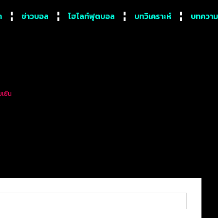
ก
ข่าวบอล
ไฮไลท์ฟุตบอล
บทวิเคราะห์
บทความ
บเยิน
 หลังยุค เฟอร์กูสัน ถล่มคู่แ