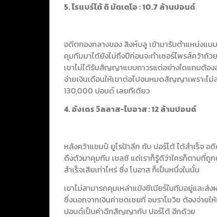
5. โรแบร์โต้ ดิ มัตเตโอ : 10.7 ล้านปอนด์
อดีตกองกลางของ สิงห์บลู เข้ามารับตำแหน่งแบบช
คุมทีมมาได้ยังไม่ถึงปีก่อนจะทำเซอร์ไพรส์คว้าถ้วย
เขาไม่ได้รับสัญญาแบบถาวรแต่อย่างใดแถมต้องออ
จ่ายเงินเดือนให้เขาต่อไปจนหมดสัญญาเพราะไม่ส
130,000 ปอนด์ เลยทีเดียว
4. อังเดร วิลลาส-โบอาส : 12 ล้านปอนด์
หลังคว้าแชมป์ ยูโรป้าลีก กับ ปอร์โต้ ได้สำเร็จ อดี
ดึงตัวมาคุมทีม เชลซี แต่เราก็รู้ดีว่าใครก็ตามที่
สำเร็จเสียเท่าไหร่ ซึ่ง โบอาส ก็เป็นหนึ่งในนั้น
เขาไม่สามารถคุมเหล่าแข้งซีเนียร์ในทีมอยู่และ
ซึ่งนอกจากเงินค่าชดเชยที่ อบราโมวิช ต้องจ่ายให้
ปอนด์เป็นค่าฉีกสัญญากับ ปอร์โต้ อีกด้วย