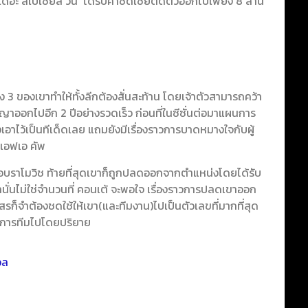
‘เดอะ สเปเชียล วัน’ ได้รับค่าชดเชยติดตัวออกไปเพียง 8 ล้าน
3 ของเขาทำให้ทั้งลีกต้องสั่นสะท้าน โดยเจ้าตัวสามารถคว้า
าออกไปอีก 2 ปีอย่างรวดเร็ว ก่อนที่ในซีซั่นต่อมาแผนการ
เอาไว้เป็นทีเด็ดเลย แถมยังมีเรื่องราวการบาดหมางใจกับผู้
ย เอฟเอ คัพ
ับ อบราโมวิช ท้ายที่สุดเขาก็ถูกปลดออกจากตำแหน่งโดยได้รับ
นั่นไม่ใช่จำนวนที่ คอนเต้ จะพอใจ เรื่องราวการปลดเขาออก
รก็จำต้องชดใช้ให้เขา(และทีมงาน)ไปเป็นตัวเลขที่มากที่สุด
ัดการทีมไปโดยปริยาย
อล