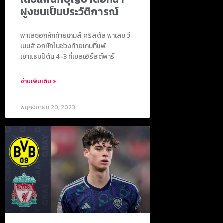
ฝูงชนเป็นประวัติการณ์
พาเลซอกหักท้ายเกมส์ คริสตัล พาเลซ วี
เมนส์ อกหักในช่วงท้ายเกมที่แพ้
เซาแธมป์ตัน 4-3 ที่เซลเฮิร์สต์พาร์
อ่านเพิ่มเติม »
พฤศจิกายน 20, 2023