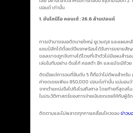
เสีย อย่างไรก็ดีสำหรับการกลับมาคุมทีมรอบที่ 2 
ปอนด์ เท่านั้น
1. อันโตนิโอ คอนเต้ : 26.6 ล้านปอนด์
การเข้ามาของอดีตนายใหญ่ ยูเวนตุส และแผนหลัง 
แชมป์ลีกได้ตั้งแต่ปีแรกพร้อมได้รับการขยายสัญญ
ของเขาจะถูกจับทางได้โดยที่เจ้าตัวไม่มีแผนสำรอง
เล่นในทีมอย่าง ดิเอโก้ คอสต้า อีก และแม้จะมีถ้ว
ติดมือแต่การจบที่อันดับ 5 ก็ถือว่าไม่ดีพอสำหร
ค่าชดเชยเพียง 850,000 ปอนด์เท่านั้น แน่นอนว่า
จากตำแหน่งจึงไปถึงโรงถึงศาล โดยท้ายที่สุดสโมส
ในประวัติศาสตร์ของการจ่ายเงินชดเชยให้กับผู้จ
ติดตามและไม่พลาดทุกการเคลื่อนไหวของ
ข่าวบ