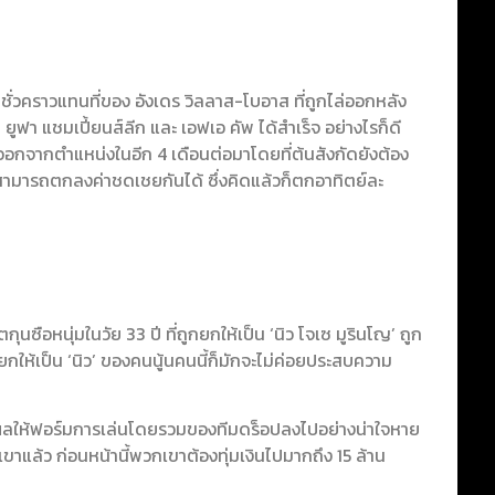
ั่วคราวแทนที่ของ อังเดร วิลลาส-โบอาส ที่ถูกไล่ออกหลัง
 ยูฟา แชมเปี้ยนส์ลีก และ เอฟเอ คัพ ได้สำเร็จ อย่างไรก็ดี
กจากตำแหน่งในอีก 4 เดือนต่อมาโดยที่ต้นสังกัดยังต้อง
ามารถตกลงค่าชดเชยกันได้ ซึ่งคิดแล้วก็ตกอาทิตย์ละ
ตกุนซือหนุ่มในวัย 33 ปี ที่ถูกยกให้เป็น ‘นิว โจเซ มูรินโญ’ ถูก
ถูกยกให้เป็น ‘นิว’ ของคนนู้นคนนี้ก็มักจะไม่ค่อยประสบความ
ส่งผลให้ฟอร์มการเล่นโดยรวมของทีมดร็อปลงไปอย่างน่าใจหาย
เขาแล้ว ก่อนหน้านี้พวกเขาต้องทุ่มเงินไปมากถึง 15 ล้าน