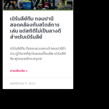
เบิร์นลีย์ทีม กอมปานี
สอดคล้องกับสไตล์การ
เล่น แต่สถิติไม่เป็นลางดี
สำหรับเบิร์นลีย์
เบิร์นลีย์ทีม ทีมของแวงซองต์ กอมปานีทำ
ประตูได้มากที่สุดในแชมเปี้ยนชิพ เบิร์นลีย์
ทีม ฟุตบอลมักจะสรุปส
อ่านเพิ่มเติม »
พฤศจิกายน 11, 2023