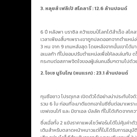
3. หลุยส์ เฟลิเป้ สโคลารี : 12.6 ล้านปอนด์
6 ปี หลังพา บราซิล คว้าแชมป์โลกได้สำเร็จ สโคลารี
เวลาเพียงสั้นๆเพราะเขาถูกปลดออกจากตำแหน่งใน
3 หน จาก 9 เกมหลังสุด โดยหลังจากนั้นเขาได้มาเ
อเนลก้า ที่ไม่ยอมปรับตำแหน่งเพื่อให้ลงเล่นกับ 
กระทบต่อสภาพจิตใจของผู้เล่นคนอื่นๆตามไปด้ว
2. โจเซ มูรินโญ (หนแรก) : 23.1 ล้านปอนด์
กุนซือชาว โปรตุเกส เปิดตัวได้อย่างน่าประทับใจด
รวม 6 ใบ ก่อนที่จะมาดีแตกเอาในซีซั่นต่อมาเพรา
เชฟเชนโก้ และ มิชาเอล บัลลัค ที่ไม่ได้เกิดจาก
ซึ่งเมื่อทั้ง 2 แข้งราคาแพงโชว์ฟอร์มได้ไม่คุ้มค่า
เติมสำหรับตลาดหน้าหนาวแต่ก็ไม่ได้รับการอนุมัติ 