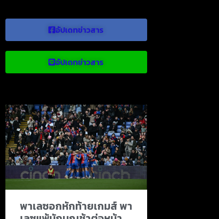
อัปเดทข่าวสาร
อัปเดทข่าวสาร
ข่าวบอลน่าสนใจ
พาเลซอกหักท้ายเกมส์ พา
เลซแพ้นักบุญช้าต่อหน้า