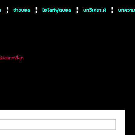
ก
ข่าวบอล
ไฮไลท์ฟุตบอล
บทวิเคราะห์
บทความ
ไล่ออกมากที่สุด
 เชลซี ที่ได้เงินชดเชยจากกา