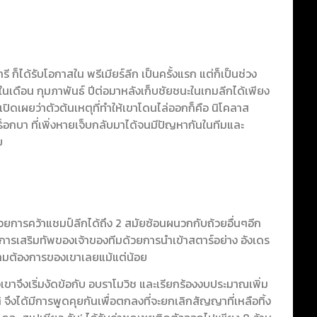
 ก็ได้รับโอกาสใน พรีเมียร์ลีก เป็นครั้งแรก แต่ก็เป็นช่วง
เดือน กุมภาพันธ์ ปีต่อมาหลังเก็บชัยชนะในเกมลีกได้เพียง
ปิดเผยว่าตัวต้นเหตุที่ทำให้เขาโดนไล่ออกก็คือ นิโคลาส
ดร็อกบา ที่เพิ่งหายเจ็บกลับมาได้จนมีปัญหากันในทีมและ
ย
้วยการคว้าแชมป์ลีกได้ถึง 2 สมัยซ้อนผนวกกับถ้วยอื่นๆอีก
ะการเสริมทัพของเจ้าของทีมด้วยการนำเข้าสตาร์อย่าง อังเดร
ความต้องการของเขาเลยแม้แต่น้อย
ตัวเขาจึงเริ่มงัดข้อกับ อบราโมวิช และเรียกร้องงบประมาณเพิ่ม
จึงได้มีการพูดคุยกันเพื่อตกลงที่จะยกเลิกสัญญาที่เหลือทิ้ง