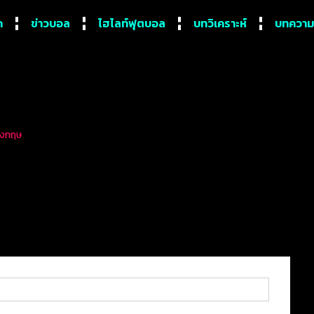
ก
ข่าวบอล
ไฮไลท์ฟุตบอล
บทวิเคราะห์
บทความ
อังกฤษ
ประตูได้มากที่สุดในลีกสูงสุ