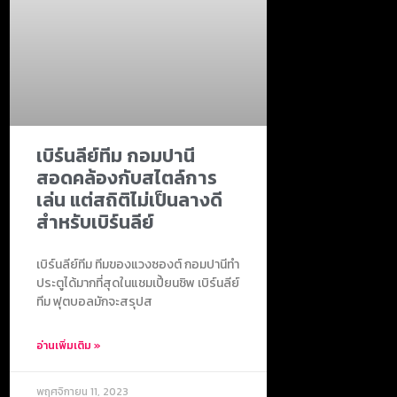
เบิร์นลีย์ทีม กอมปานี
สอดคล้องกับสไตล์การ
เล่น แต่สถิติไม่เป็นลางดี
สำหรับเบิร์นลีย์
เบิร์นลีย์ทีม ทีมของแวงซองต์ กอมปานีทำ
ประตูได้มากที่สุดในแชมเปี้ยนชิพ เบิร์นลีย์
ทีม ฟุตบอลมักจะสรุปส
อ่านเพิ่มเติม »
พฤศจิกายน 11, 2023