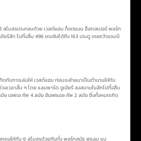
ง 5 สโมสรประกอบด้วย เวสต์แฮม ท็อตแนม ฮ็อตสเปอร์ พอร์ท
ยร์ลีก ไปทั้งสิ้น 496 เกมยิงได้ถึง 163 ประตู เคยคว้าแชมป์
กิดกับการเล่นให้ เวสต์แฮม ก่อนจะย้ายมาเป็นตำนานให้กับ
ช่วงเวลาสั้น ๆ โดย แลมพาร์ด จูเนียร์ ลงสนามในลีกไปทั้งสิ้น
มัย เอฟเอ คัพ 4 สมัย อีเอฟแอล คัพ 2 สมัย ซึ่งทั้งหมดเกิด
งกฤษให้กับ 6 สโมสรด้วยกันทั้ง พอร์ทสมัธ ฟูแลม แบ