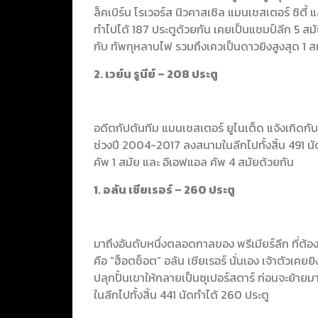
ล็คเบิร์น โรเวอร์ส นิวคาสเซิล แมนเชสเตอร์ ซิตี
ทำไปได้ 187 ประตูด้วยกัน เคยเป็นแชมป์ลีก 5 สม
กับ ทัพกุหลาบไฟ รวมถึงเควเป็นดาวยิงสูงสุด 1 ส
2. เวย์น รูนีย์ – 208 ประตู
อดีตกัปตันทีม แมนเชสเตอร์ ยูไนเต็ด แจ้งเกิดกั
ช่วงปี 2004-2017 ลงสนามในลีกไปทั้งสิ้น 491 นั
คัพ 1 สมัย และ อีเอฟแอล คัพ 4 สมัยด้วยกัน
1. อลัน เชียเรอร์ – 260 ประตู
มาถึงอันดับหนึ่งตลอดกาลของ พรีเมียร์ลีก ที่ต้องบ
คือ “ฮ็อตช็อต” อลัน เชียเรอร์ นั่นเอง เจ้าตัวเคยยิ
ปลุกปั้นเขาให้กลายเป็นซุเปอร์สตาร์ ก่อนจะย้าย
ในลีกไปทั้งสิ้น 441 นัดทำได้ 260 ประตู