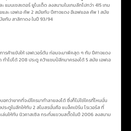
้ และ แมนเชสเตอร์ ยูไนเต็ด ลงสนามในเกมลีกไปกว่า 415 เกม
ัยและ เอฟเอ คัพ 2 สมัยกับ ปีศาจแดง อีเอฟแอล คัพ 1 สมัย
มัยกับ สาลิกาดง ในปี 93/94
บการค้าแข้งให้ เอฟเวอร์ตัน ก่อนจะมาพีคสุด ๆ กับ ปีศาจแดง
ด ทำไปได้ 208 ประตู คว้าแชมป์ลีกมาครองได้ 5 สมัย เอฟเอ
อกว่ายากที่จะมีใครมาทำลายลงได้ ซึ่งก็ไม่ใช่ใครที่ไหนนั่น
งประตูในลีกให้กับ 2 สโมสรนั่นคือ แบล็คเบิร์น โรเวอร์ส ที่
มาเล่นให้กับ นิวคาสเซิล กระทั่งแขวนสตั๊ดในปี 2006 ลงสนาม