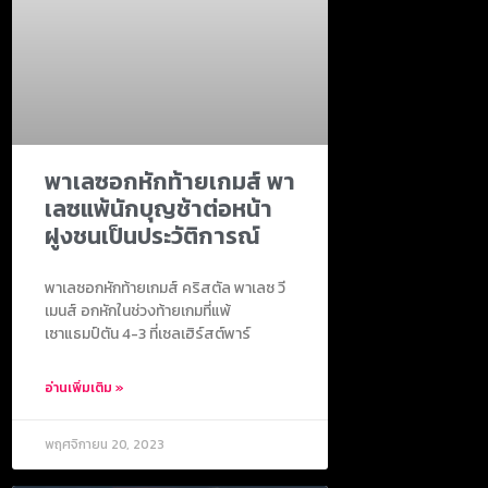
พาเลซอกหักท้ายเกมส์ พา
เลซแพ้นักบุญช้าต่อหน้า
ฝูงชนเป็นประวัติการณ์
พาเลซอกหักท้ายเกมส์ คริสตัล พาเลซ วี
เมนส์ อกหักในช่วงท้ายเกมที่แพ้
เซาแธมป์ตัน 4-3 ที่เซลเฮิร์สต์พาร์
อ่านเพิ่มเติม »
พฤศจิกายน 20, 2023