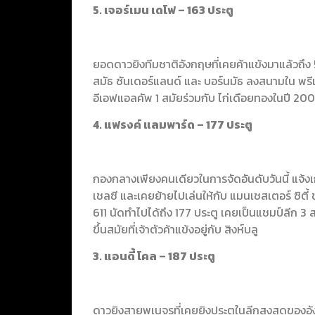
5. เจอร์เมน เดโฟ – 163 ประตู
ยอดดาวยิงทีมชาติอังกฤษที่เคยค้าแข้งมาแล้วถึ
สมัธ ซันเดอร์แลนด์ และ บอร์นมัธ ลงสนามใน พรีเมี
อีเอฟแอลคัพ 1 สมัยร่วมกับ ไก่เดือยทองในปี 200
4. แฟรงค์ แลมพาร์ด – 177 ประตู
กองกลางเพียงคนเดียวในการจัดอันดับวันนี้ แจ้งเ
เชลซี และเคยย้ายไปเล่นให้กับ แมนเชสเตอร์ ซิตี้ 
611 นัดทำไปได้ถึง 177 ประตู เคยเป็นแชมป์ลีก 3 ส
ขึ้นสมัยที่เจ้าตัวค้าแข้งอยู่กับ สิงห์บลู
3. แอนดี้ โคล – 187 ประตู
ดาวยิงสายพเนจรที่เคยยิงประตูในลีกสูงสุดของอั