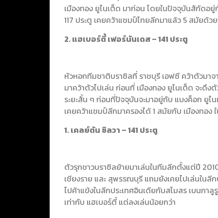
เมืองทอง ยูไนเต็ด มาก่อน โดยในปัจจุบันสักัดอยู่
117 ประตู เคยคว้าแชมป์ไทยลีกมาแล้ว 5 สมัยด้วย
2. แฮเบอร์ตี้ เฟอร์นันเดส – 141 ประตู
หัวหอกทีมชาติบราซิลที่ ราชบุรี เอฟซี คว้าตัวมาจ
มาคว้าตัวไปเล่น ก่อนที่ เมืองทอง ยูไนเต็ด จะดึงต
ระยะสั้น ๆ ก่อนที่ปัจจุบันจะมาอยู่กับ แบงค็อก ยู
เคยคว้าแชมป์ลีกมาครองได้ 1 สมัยกับ เมืองทอง ใ
1. เคลย์ตัน ซิลวา – 141 ประตู
ตัวรุกชาวบราซิลย้ายมาเล่นในทีมลีกตั้งแต่ปี 201
เชียงราย และ สุพรรณบุรี แถมยังเคยไปเล่นในลีกประ
ไปค้าแข้งในลีกประเทศอินเดียกับสโมสร เบนกาลูรู
เท่ากับ แฮเบอร์ตี้ แต่ลงเล่นน้อยกว่า