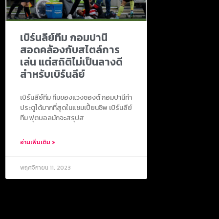
เบิร์นลีย์ทีม กอมปานี
สอดคล้องกับสไตล์การ
เล่น แต่สถิติไม่เป็นลางดี
สำหรับเบิร์นลีย์
เบิร์นลีย์ทีม ทีมของแวงซองต์ กอมปานีทำ
ประตูได้มากที่สุดในแชมเปี้ยนชิพ เบิร์นลีย์
ทีม ฟุตบอลมักจะสรุปส
อ่านเพิ่มเติม »
พฤศจิกายน 11, 2023