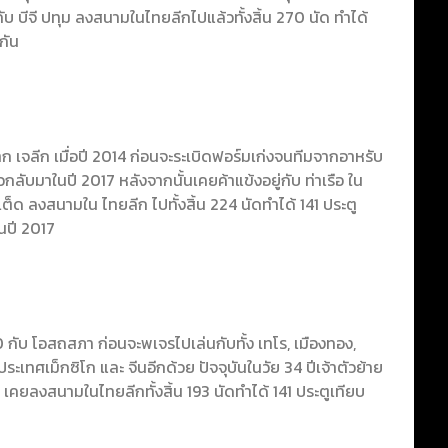
กับ บีจี ปทุม ลงสนามในไทยลีกไปแล้วทั้งสิ้น 270 นัด ทำได้
กัน
าก เจลีก เมื่อปี 2014 ก่อนจะระเบิดฟอร์มเก่งจนทีมจากอาหรับ
ัวกลับมาในปี 2017 หลังจากนั้นเคยค้าแข้งอยู่กับ ท่าเรือ ใน
ไนเต็ด ลงสนามใน ไทยลีก ไปทั้งสิ้น 224 นัดทำได้ 141 ประตู
นปี 2017
0 กับ โอสถสภา ก่อนจะพเจรไปเล่นกับทั้ง เทโร, เมืองทอง,
เทศเม็กซิโก และ จีนอีกด้วย ปัจจุบันในวัย 34 ปีเจ้าตัวย้าย
 เคยลงสนามในไทยลีกทั้งสิ้น 193 นัดทำได้ 141 ประตูเทียบ