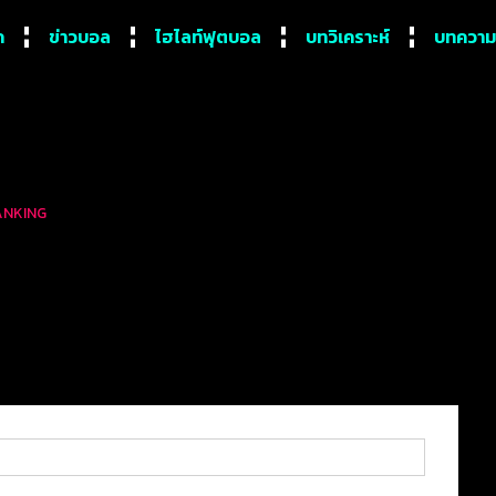
ก
ข่าวบอล
ไฮไลท์ฟุตบอล
บทวิเคราะห์
บทความ
RANKING
ูงสุดตลอดกาลของ ไทยลีก 1