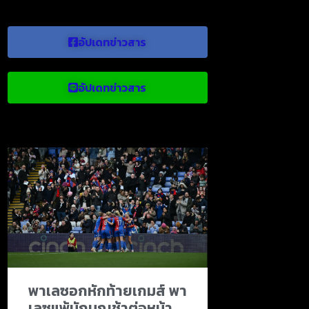
อัปเดทข่าวสาร
อัปเดทข่าวสาร
ข่าวบอลน่าสนใจ
พาเลซอกหักท้ายเกมส์ พา
เลซแพ้นักบุญช้าต่อหน้า