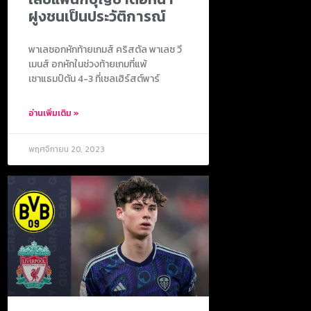
ฝูงชนเป็นประวัติการณ์
พาเลซอกหักท้ายเกมส์ คริสตัล พาเลซ วี
เมนส์ อกหักในช่วงท้ายเกมที่แพ้
เซาแธมป์ตัน 4-3 ที่เซลเฮิร์สต์พาร์
อ่านเพิ่มเติม »
พฤศจิกายน 20, 2023