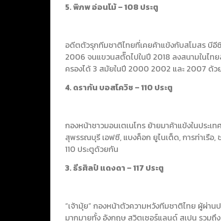
5. พิภพ อ่อนโม้ – 108 ประตู
อดีตตัวรุกทีมชาติไทยที่เคยค้าแข้งกับสโมสร บีอีซ
2006 จนแขวนสตั๊ดไปในปี 2018 ลงสนามในไทยลีกไ
ครองได้ 3 สมัยในปี 2000 2002 และ 2007 ด้ว
4. ดรากัน บอสโควิช – 110 ประตู
กองหน้าชาวมอนเตเนโกร ย้ายมาค้าแข้งในประเทศไท
สุพรรณบุรี เอฟซี, แบงค็อก ยูไนเต็ด, การท่าเรือ, 
110 ประตูด้วยกัน
3. ธีรศิลป์ แดงดา – 117 ประตู
“เจ้ามุ้ย” กองหน้าตัวความหวังทีมชาติไทย ผู้ผ
มากมายทั้ง อังกฤษ สวิตเซอร์แลนด์ สเปน รวมถึง ญี่