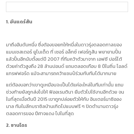
1. อันแดร์สัน
มาถึงอันดับหนึ่ง ซึ่งต้องขอยกให้หนึ่งในดาวรุ่งตลอดกาลของ
แมนเชสเตอร์ ยูไนเต็ด ที่ เซอร์ อล็กซ์ เฟอร์กูสัน พยายามปั้น
แล้วปั้นอีกนับตั้งแต่ปี 2007 ที่ทีมคว้าตัวมาจาก เอฟซี ปอร์โต้
ด้วยค่าตัวสูงถึง 28 ล้านปอนด์ แถมตลอดเกือบ 8 ปีในถิ่น โอลด์
แทรฟฟอร์ด แม้จะสามารถคว้าแชมป์ร่วมกับทีมได้มากมาย
แต่ต้องบอกว่าเขาดูเหมือนจะเป็นได้แค่อะใหล่ในทีมเท่านั้น แถม
ช่วงท้ายยังถูกส่งไปให้ ฟิออเรนตินา ยืมตัวไปใช้งานอีกด้วย จน
ในที่สุดเมื่อต้นปี 2015 เขาถูกปล่อยตัวให้กับ อินเตอร์นาซิออง
นาล ทีมในลีกบราซิลบ้านเกิดไปแบบฟรี ๆ ปิดตำนานดาวรุ่ง
ตลอดการของ ปีศาจแดง ไปในที่สุด
2. ซานโดร