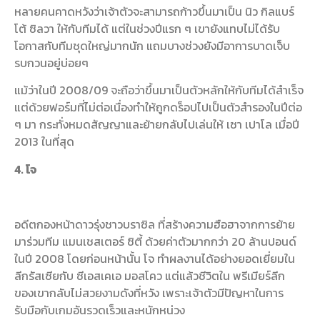
หลายคนคาดหวังว่าเจ้าตัวจะสามารถก้าวขึ้นมาเป็น นิว กิลแบร์
โต้ ซิลวา ให้กับทีมได้ แต่ในช่วงปีแรก ๆ เขายังแทบไม่ได้รับ
โอกาสกับทีมชุดใหญ่มากนัก แถมบางช่วงยังมีอาการบาดเจ็บ
รบกวนอยู่บ่อยๆ
แม้ว่าในปี 2008/09 จะถือว่าขึ้นมาเป็นตัวหลักให้กับทีมได้สำเร็จ
แต่ด้วยฟอร์มที่ไม่ต่อเนื่องทำให้ถูกดร็อปไปเป็นตัวสำรองในปีต่อ
ๆ มา กระทั่งหมดสัญญาและย้ายกลับไปเล่นให้ เซา เปาโล เมื่อปี
2013 ในที่สุด
4. โจ
อดีตกองหน้าดาวรุ่งชาวบราซิล ที่สร้างความฮือฮาจากการย้าย
มาร่วมทีม แมนเชสเตอร์ ซิตี้ ด้วยค่าตัวมากกว่า 20 ล้านปอนด์
ในปี 2008 โดยก่อนหน้านั้น โจ ทำผลงานได้อย่างยอดเยี่ยมใน
ลีกรัสเซียกับ ซีเอสเคเอ มอสโคว แต่แล้วชีวิตใน พรีเมียร์ลีก
ของเขากลับไม่สวยงามดังที่หวัง เพราะเจ้าตัวมีปัญหาในการ
รับมือกับเกมอันรวดเร็วและหนักหน่วง