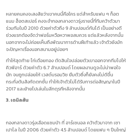
หลายคนคงจะสงสัยว่าเขาคนนี้คือใคร แต่สำหรับแฟน ๆ ท็อต
แนม ฮ็อตสเปอร์ คงจะจำกองกลางดาวรุ่งรายนี้ที่ทีมคว้าตัวมา
ร่วมทีมในปี 2010 ด้วยค่าตัวถึง 9 ล้านปอนด์กันได้ เป็นอย่างดี
ช่วงแรกต้องจัดว่าฟอร์มหวือหวาพอสมควร แต่แล้วหลังจากนั้น
นอกจากจะไม่ค่อยเห็นถึงพัฒนาการด้านฝีเท้าแล้ว เจ้าตัวยังมัก
จะปัญหาเรื่องนอกสนามอยู่บ่อยๆ
ทำให้สุดท้าย ไก่เดือยทอง ตัดสินใจปล่อยตัวเขาออกจากทีมไปให้
คิวพีอาร์ ด้วยค่าตัว 6.7 ล้านปอนด์ โดยผลงานดูจะไม่น่าพอใจ
นัก จนถูกปล่อยให้ เวสต์บรอมวิช ยืมตัวซึ่งก็ยังคงไม่ดีขึ้น
กระทั่งต้นสังกัดตกชั้น ทำให้เจ้าตัวไม่ได้รับการต่อสัญญาในปี
2017 และย้ายไปเล่นในลีกตุรกีหลังจากนั้น
3. เดนิลสัน
กองกลางดาวรุ่งเลือดแซมบ้า ที่ อาร์เซนอล คว้าตัวมาจาก เซา
เปาโล ในปี 2006 ด้วยค่าตัว 4.5 ล้านปอนด์ โดยแฟน ๆ ปืนใหญ่