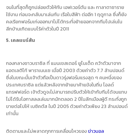
จนในที่สุดก็ถูกปล่อยตัวให้กับ เอฟเวอร์ตัน และ กาลาตาซาราย
ใช้งาน ก่อนจะกลับมาเล่นกับ เรือใบสีฟ้า ต่ออีก 1 ฤดูกาล ซึ่งก็ยัง
คงเรียกฟอร์มเก่งออกมาไม่ได้กระทั่งย้ายออกจากทีมไปเล่นใน
ลีกบ้านเกิดแบบไร้ค่าตัวในปี 2011
5. เคลแบร์สัน
กองกลางชาวบราซิล ที่ แมนเชสเตอร์ ยูไนเต็ด คว้าตัวมาจาก
แอตเลติโก้ พาราเนนเซ เมื่อปี 2003 ด้วยค่าตัว 7.7 ล้านปอนด์
ซึ่งในขณะนั้นเจ้าตัวถือเป็นดาวรุ่งฟอร์มแรงสุด ๆ คนหนึ่งของ
ประเทศบราซิล แต่แล้วหลังจากย้ายมาค้าแข้งในถิ่น โอลด์
แทรฟฟอร์ด เจ้าตัวดูจะไม่สามารถปรับตัวให้เข้ากับทีมได้จนแทบ
ไม่ได้รับโอกาสลงเล่นมากนักตลอด 2 ปีในลีกเมืองผู้ดี กระทั่งถูก
ขายต่อไปให้ เบซิคตัส ในปี 2005 ด้วยค่าตัวเพียง 23 ล้านปอนด์
เท่านั้น
ติดตามและไม่พลาดทุกการเคลื่อนไหวของ
ข่าวบอล