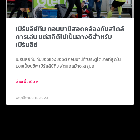
เบิร์นลีย์ทีม กอมปานีสอดคล้องกับสไตล์
การเล่น แต่สถิติไม่เป็นลางดีสำหรับ
เบิร์นลีย์
เบิร์นลีย์ทีม ทีมของแวงซองต์ กอมปานีทำประตูได้มากที่สุดใน
แชมเปี้ยนชิพ เบิร์นลีย์ทีม ฟุตบอลมักจะสรุปส
อ่านเพิ่มเติม »
พฤศจิกายน 11, 2023