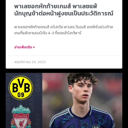
พาเลซอกหักท้ายเกมส์ พาเลซแพ้
นักบุญช้าต่อหน้าฝูงชนเป็นประวัติการณ์
พาเลซอกหักท้ายเกมส์ คริสตัล พาเลซ วีเมนส์ อกหักในช่วงท้าย
เกมที่แพ้เซาแธมป์ตัน 4-3 ที่เซลเฮิร์สต์พาร์
อ่านเพิ่มเติม »
พฤศจิกายน 20, 2023