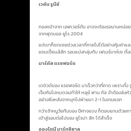
เวย์น รูนีย์
กองหน้าจาก เอฟเวอร์ตัน อาจจะต้องรอนานหน่อยก
จากฟุตบอล ยูโร 2004
แต่เขาก็ชดเชยช่วงเวลาที่หายไปได้อย่างคุ้มค่า
แชมเปี้ยนส์ลีก รอบแบ่งกลุ่มกับ เฟเนร์บาห์เช ตั้งแ
มาร์คัส แรชฟอร์ด
เดบิวต์ของ แรชฟอร์ด มาเร็วกว่าที่คาด เพราะทั้ง รู
เจ็บกันไปหมดจนทำให้ หลุย์ ฟาน กัล จำต้องส่งห
อย่างยิ่งหลังจากบุกไปพ่ายมา 2-1 ในเกมแรก
ทว่าเจ้าหนูวัยทีนของ ปีศาจแดง ก็ตอบแทนด้วยก
เข้าสู่รอบต่อไปของ ยูโรปา ลีก ได้สำเร็จ
อองโตนี มาร์กซิยาล