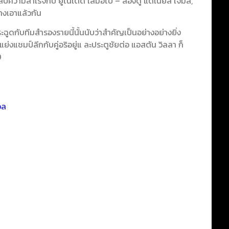
สบความสำเร็จกับ ยูไนเต็ด เสมอไป – ลองดู แดเนียล เจมส์,
่างเอาแล้วกัน
ระฉูดกับทีมสำรองรายนี้นั้นนับว่าสำคัญเป็นอย่างอย่างยิ่ง
แย่งแชมป์ลีกกับคู่อริอยู่แ ละประตูชัยต่อ แอสตัน วิลลา ก็
0
อล