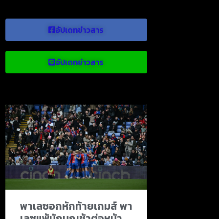
อัปเดทข่าวสาร
อัปเดทข่าวสาร
ข่าวบอลน่าสนใจ
พาเลซอกหักท้ายเกมส์ พา
เลซแพ้นักบุญช้าต่อหน้า