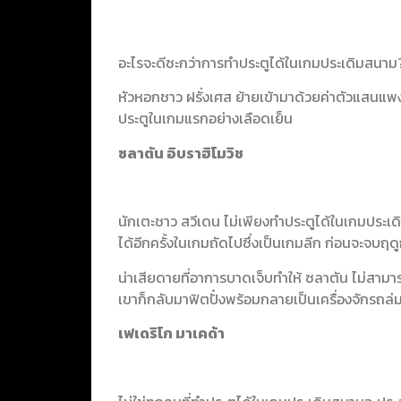
อะไรจะดีซะกว่าการทำประตูได้ในเกมประเดิมสนาม? 
หัวหอกชาว ฝรั่งเศส ย้ายเข้ามาด้วยค่าตัวแสนแ
ประตูในเกมแรกอย่างเลือดเย็น
ซลาตัน อิบราฮิโมวิช
นักเตะชาว สวีเดน ไม่เพียงทำประตูได้ในเกมประเดิ
ได้อีกครั้งในเกมถัดไปซึ่งเป็นเกมลีก ก่อนจะจบฤด
น่าเสียดายที่อาการบาดเจ็บทำให้ ซลาตัน ไม่สาม
เขาก็กลับมาฟิตปั๋งพร้อมกลายเป็นเครื่องจักรถล่ม
เฟเดริโก มาเคด้า