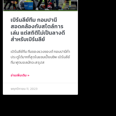
เบิร์นลีย์ทีม กอมปานี
สอดคล้องกับสไตล์การ
เล่น แต่สถิติไม่เป็นลางดี
สำหรับเบิร์นลีย์
เบิร์นลีย์ทีม ทีมของแวงซองต์ กอมปานีทำ
ประตูได้มากที่สุดในแชมเปี้ยนชิพ เบิร์นลีย์
ทีม ฟุตบอลมักจะสรุปส
อ่านเพิ่มเติม »
พฤศจิกายน 11, 2023