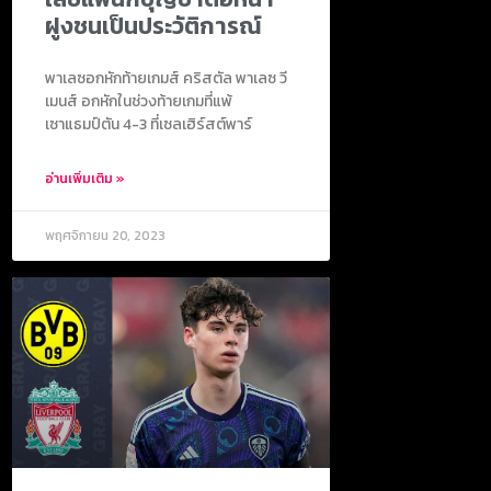
ฝูงชนเป็นประวัติการณ์
พาเลซอกหักท้ายเกมส์ คริสตัล พาเลซ วี
เมนส์ อกหักในช่วงท้ายเกมที่แพ้
เซาแธมป์ตัน 4-3 ที่เซลเฮิร์สต์พาร์
อ่านเพิ่มเติม »
พฤศจิกายน 20, 2023