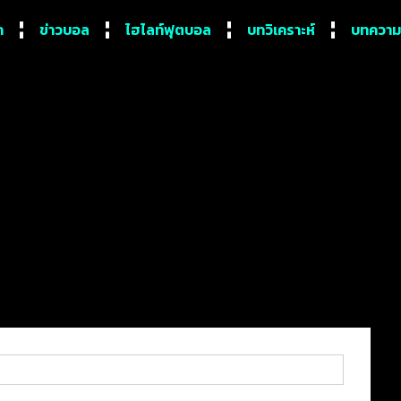
ก
ข่าวบอล
ไฮไลท์ฟุตบอล
บทวิเคราะห์
บทความ
ิวต์อย่างปัง!