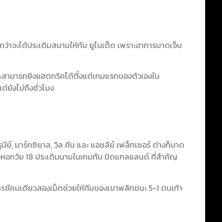
ว่าจะได้ประเดิมสนามให้กับ ยูไนเต็ด เพราะอาการบาดเจ็บ
และสามารถยิงแฮตทริคได้ตั้งแต่เกมแรกของตัวเองใน
ต่ยังไม่ถึงชั่วโมง
นีย์, มาร์กซิยาล, วิล คีน และ แอชลีย์ เฟล็ทเชอร์ ต่างก็บาด
ัวหอกวัย 18 ประเดิมนามในเกมกับ มิดแทลแลนด์ ที่สำคัญ
ารซัคนเดียวสองเม็ดช่วยให้ทีมของเขาพลิกชนะ 5-1 ตบเท้า