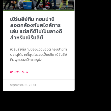
เบิร์นลีย์ทีม กอมปานี
สอดคล้องกับสไตล์การ
เล่น แต่สถิติไม่เป็นลางดี
สำหรับเบิร์นลีย์
เบิร์นลีย์ทีม ทีมของแวงซองต์ กอมปานีทำ
ประตูได้มากที่สุดในแชมเปี้ยนชิพ เบิร์นลีย์
ทีม ฟุตบอลมักจะสรุปส
อ่านเพิ่มเติม »
พฤศจิกายน 11, 2023