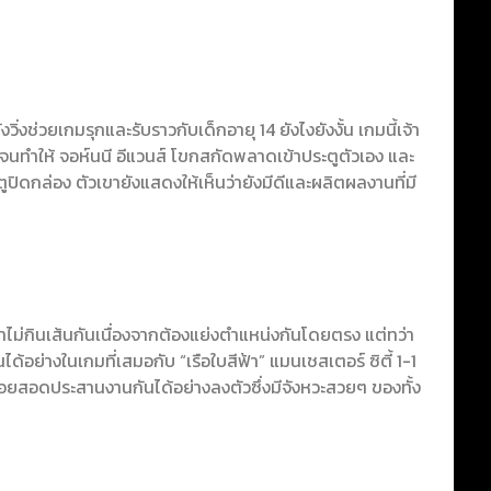
ิ่งช่วยเกมรุกและรับราวกับเด็กอายุ 14 ยังไงยังงั้น เกมนี้เจ้า
ดันจนทำให้ จอห์นนี อีแวนส์ โขกสกัดพลาดเข้าประตูตัวเอง และ
ตูปิดกล่อง ตัวเขายังแสดงให้เห็นว่ายังมีดีและผลิตผลงานที่มี
วว่าไม่กินเส้นกันเนื่องจากต้องแย่งตำแหน่งกันโดยตรง แต่ทว่า
นได้อย่างในเกมที่เสมอกับ “เรือใบสีฟ้า” แมนเชสเตอร์ ซิตี้ 1-1
ก็คอยสอดประสานงานกันได้อย่างลงตัวซึ่งมีจังหวะสวยๆ ของทั้ง