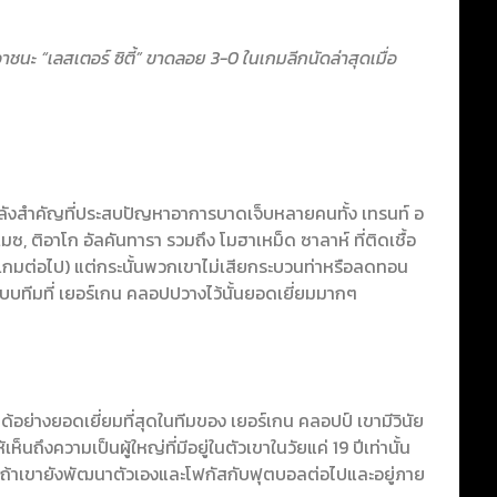
อาชนะ “เลสเตอร์ ซิตี้” ขาดลอย 3-0 ในเกมลีกนัดล่าสุดเมื่อ
นกำลังสำคัญที่ประสบปัญหาอาการบาดเจ็บหลายคนทั้ง เทรนท์ อ
มซ, ติอาโก อัลคันทารา รวมถึง โมฮาเหม็ด ซาลาห์ ที่ติดเชื้อ
นเกมต่อไป) แต่กระนั้นพวกเขาไม่เสียกระบวนท่าหรือลดทอน
ะบบทีมที่ เยอร์เกน คลอปปวางไว้นั้นยอดเยี่ยมมากๆ
์มได้อย่างยอดเยี่ยมที่สุดในทีมของ เยอร์เกน คลอปป์ เขามีวินัย
ห็นถึงความเป็นผู้ใหญ่ที่มีอยู่ในตัวเขาในวัยแค่ 19 ปีเท่านั้น
ถ้าเขายังพัฒนาตัวเองและโฟกัสกับฟุตบอลต่อไปและอยู่ภาย