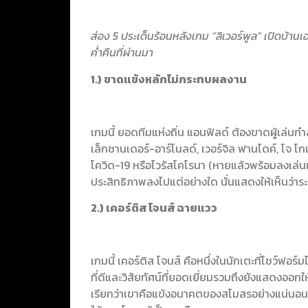
ส่อง 5 ประเด็นร้อนหลังเกม “ลิเวอร์พูล” เปิดบ้านเ
ค่ำคืนที่ผ่านมา
1.) ขาดแข้งหลักไม่กระทบผลงาน
เกมนี้ ยอดทีมแห่งถิ่น แอนฟิลด์ ต้องขาดผู้เล่
เล็กซานเดอร์-อาร์โนลด์, เวอร์จิล ฟานไดค์, โจ โกเ
โควิด-19 หรือไวรัสโคโรนา (หายแล้วพร้อมลงเล่
ประสิทธิภาพลงไปแต่อย่างใด นั่นแสดงให้เห็นว่าร
2.) เคอร์ติส โจนส์ ฉายแวว
เกมนี้ เคอร์ติส โจนส์ คือหนึ่งในนักเตะที่โชว์ฟอร
ที่ดีและวิสัยทัศน์ที่ยอดเยี่ยมรวมถึงยังแสดงออกให้เ
เรียกว่าเขาคือแข้งอนาคตของสโมสรอย่างแน่นอน