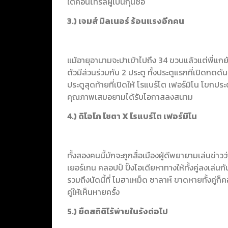
ใต้คอนโทรลผู้เป็นกุนซือ
3.) เจมส์ มิลเนอร์ ร้อนแรงอีกคน
แม้อายุอานามจะปาเข้าไปถึง 34 ขวบแล้วแต่พี่แกยังว
ตัวมีส่วนร่วมกับ 2 ประตู ทั้งประตูแรกที่เปิดกด
ประตูสุดท้ายที่เปิดให้ โรแบร์โต เฟอร์มิโน โขกประ
คุณภาพเสมอยามได้รับโอกาสลงสนาม
4.) ดิโอโก โชตา X โรแบร์โต เฟอร์มิโน
ทั้งสองคนนี้มักจะถูกสื่อเมืองผู้ดีพยายามเล่นข่า
เยอร์เกน คลอปป์ ปิ๊งไอเดียหาทางให้ทั้งคู่ลงเล่นกั
รวมถึงนัดนี้ที่ โมฮาเหม็ด ซาลาห์ ขาดหายทั้งคู่
คู่ให้เห็นหายครั้ง
5.) ยืดสถิติไร้พ่ายในรังต่อไป