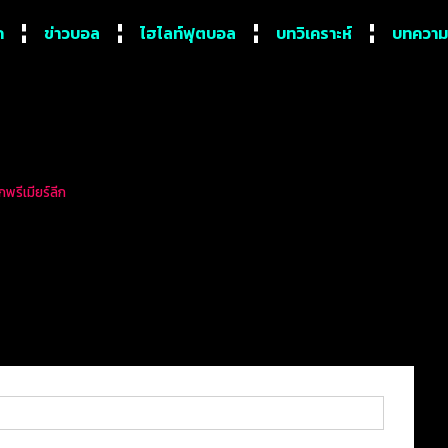
ก
ข่าวบอล
ไฮไลท์ฟุตบอล
บทวิเคราะห์
บทความ
กพรีเมียร์ลีก
 “ลิเวอร์พูล” ถลุง “เลสเตอร์