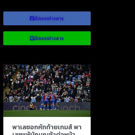
อัปเดทข่าวสาร
อัปเดทข่าวสาร
ข่าวบอลน่าสนใจ
พาเลซอกหักท้ายเกมส์ พา
เลซแพ้นักบุญช้าต่อหน้า