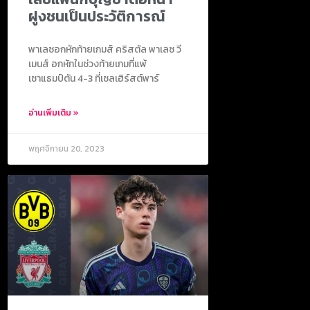
ฝูงชนเป็นประวัติการณ์
พาเลซอกหักท้ายเกมส์ คริสตัล พาเลซ วี
เมนส์ อกหักในช่วงท้ายเกมที่แพ้
เซาแธมป์ตัน 4-3 ที่เซลเฮิร์สต์พาร์
อ่านเพิ่มเติม »
พฤศจิกายน 20, 2023