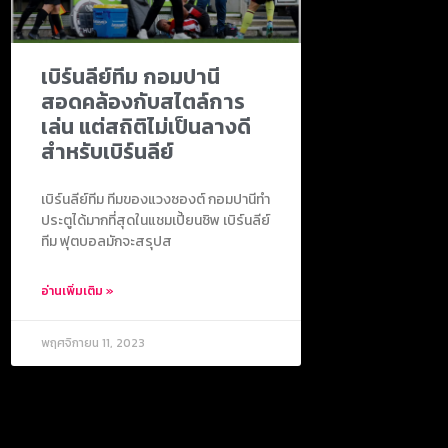
เบิร์นลีย์ทีม กอมปานี
สอดคล้องกับสไตล์การ
เล่น แต่สถิติไม่เป็นลางดี
สำหรับเบิร์นลีย์
เบิร์นลีย์ทีม ทีมของแวงซองต์ กอมปานีทำ
ประตูได้มากที่สุดในแชมเปี้ยนชิพ เบิร์นลีย์
ทีม ฟุตบอลมักจะสรุปส
อ่านเพิ่มเติม »
พฤศจิกายน 11, 2023