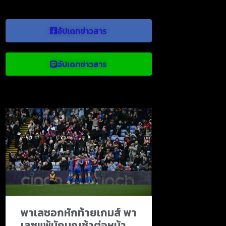
อัปเดทข่าวสาร
อัปเดทข่าวสาร
ข่าวบอลน่าสนใจ
พาเลซอกหักท้ายเกมส์ พา
เลซแพ้นักบุญช้าต่อหน้า