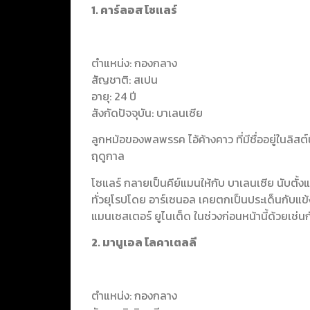
1. คาร์ลอส โซแลร์
ตำแหน่ง: กองกลาง
สัญชาติ: สเปน
อายุ: 24 ปี
สังกัดปัจจุบัน: บาเลนเซีย
ลูกหม้อของพลพรรค ไอ้ค้างคาว ที่มีชื่ออยู่ในลิสต์
ฤดูกาล
โซแลร์ กลายเป็นคีย์แมนให้กับ บาเลนเซีย นับตั้
ทั่วยุโรปโดย อาร์เซนอล เคยตกเป็นประเด็นกับแข้ง
แมนเชสเตอร์ ยูไนเต็ด ในช่วงก่อนหน้านี้ด้วยเช่นก
2. มานูเอล โลคาเตลลี
ตำแหน่ง: กองกลาง