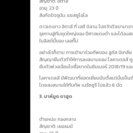
สัญชาติ: อิตาลี
อายุ: 23 ปี
สังกัดปัจจุบัน: แซสซูโอโล
ดาวเตะชาว อิตาลี ที่ เอซี มิลาน ไปคว้าตัวเขามาจ
รุยทางสู่ทีมชุดใหญ่ของ ปีศาจแดงดำ และได้ลงสนา
ในลิสต์นี้ของ เลอกิ๊ป
อย่างไรก็ตาม การเข้ามาร่วมทัพของ ลูคัส บิเกลีย 
สัญญายืมตัวทำให้การลงสนามของ โลคาเตลลี ถูก
ยืมตัวพ่วงเงื่อนไขซื้อขาดในซัมเมอร์ 2018/19 และ
โลคาเตลลี มีพัฒนาที่ยอดเยี่ยมนับตั้งแต่นั้นเป็น
โดยลงสนามให้กับทัพ เนรัซซูรี ไปแล้ว 6 นัด
3. มาห์มูด ดาฮูด
ตำแหน่ง: กองกลาง
สัญชาติ: เยอรมนี