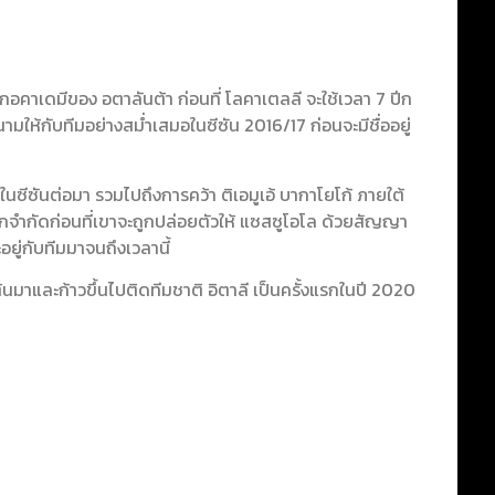
ากอคาเดมีของ อตาลันต้า ก่อนที่ โลคาเตลลี จะใช้เวลา 7 ปีก
มให้กับทีมอย่างสม่ำเสมอในซีซัน 2016/17 ก่อนจะมีชื่ออยู่
ในซีซันต่อมา รวมไปถึงการคว้า ติเอมูเอ้ บากาโยโก้ ภายใต้
จำกัดก่อนที่เขาจะถูกปล่อยตัวให้ แซสซูโอโล ด้วยสัญญา
อยู่กับทีมมาจนถึงเวลานี้
ต้นมาและก้าวขึ้นไปติดทีมชาติ อิตาลี เป็นครั้งแรกในปี 2020