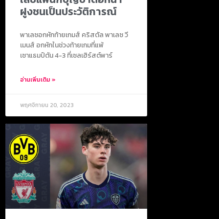
ฝูงชนเป็นประวัติการณ์
พาเลซอกหักท้ายเกมส์ คริสตัล พาเลซ วี
เมนส์ อกหักในช่วงท้ายเกมที่แพ้
เซาแธมป์ตัน 4-3 ที่เซลเฮิร์สต์พาร์
อ่านเพิ่มเติม »
พฤศจิกายน 20, 2023