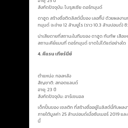
อายุ: 25 ปี
สังกัดปัจจุบัน: โบรุสเซีย ดอร์ทมุนด์
ดาฮูด สร้างชื่อติดลิสต์นี้ของ เลอกิ๊ป ด้วยผลงาน
ทมุนด์ จะจ่าย 12 ล้านยูโร (ราว 10.3 ล้านปอนด์) 
น่าเสียดายที่สถานะในทีมของ ดาฮูด กับทัพ เสือเหลื
สถานะคีย์แมนที่ ดอร์ทมุนด์ ขาดไม่ได้แต่อย่างใด
4. คีแรน เทียร์นีย์
ตำแหน่ง: กองหลัง
สัญชาติ: สกอตแลนด์
อายุ: 23 ปี
สังกัดปัจจุบัน: อาร์เซนอล
เด็กปั้นของ เซลติก ที่สร้างชื่ออยู่ในลิสต์นี้กั
ภายใต้มูลค่า 25 ล้านปอนด์เมื่อซัมเมอร์ 2019 และ
นี้