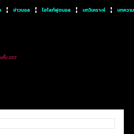
ก
ข่าวบอล
ไฮไลท์ฟุตบอล
บทวิเคราะห์
บทความ
ลอกิ๊ป 2017
์คิด 7 ดาวรุ่งที่น่าจับตาโด