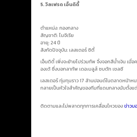
5. วิลเฟรด เอ็นดิดี้
ตำแหน่ง: กองกลาง
สัญชาติ: ไนจีเรีย
อายุ: 24 ปี
สังกัดปัจจุบัน: เลสเตอร์ ซิตี้
เอ็นดิดี้ เพิ่งจะย้ายไปร่วมทัพ จิ้งจอกสีน้ำเงิน เมื่อค
องเต้ ซึ่งบอกลาทัพ เดอะบลูส์ ซบตัก เชลซี
เลสเตอร์ ทุ่มทุนราว 17 ล้านปอนด์ในตลาดหน้าหนาว
กลายเป็นหัวใจสำคัญของทีมที่แดนกลางนับตั้งแต่
ติดตามและไม่พลาดทุกการเคลื่อนไหวของ
ข่าวบ