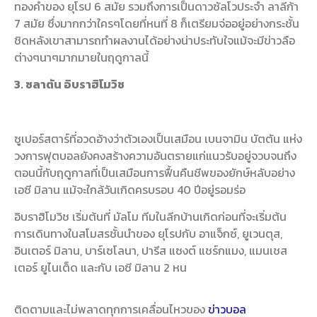
ทองคำของ ยุโรป 6 สมัย รวมถึงการเป็นดาวซัลโวประจำ ลาลีก้า
7 สมัย ซึ่งมากกว่าใครๆโดยที่หนที่ 8 ก็เตรียมจ่ออยู่อย่างกระชั้น
ชิดหลังเขาสามารถทำผลงานได้อย่างน่าประทับใจแม้จะมีข่าวลือ
ต่างๆนาๆมากมายในฤดูกาลนี้
3. ซลาตัน อิบราฮิโมวิช
ซูเปอร์สตาร์ที่อวดอ้างว่าตัวเองเป็นเสมือน เบนจามิน บัตตัน แห่ง
วงการฟุตบอลยังคงสร้างความอันตรายแก่แนวรับอยู่จวบจนถึง
ตอนนี้กับฤดูกาลที่เป็นเสมือนการฟื้นคืนชีพของยักษ์หลับอย่าง
เอซี มิลาน แม้จะใกล้วันเกิดครบรอบ 40 ปีอยู่รอมร่อ
อิบราฮิโมวิช เริ่มต้นที่ มัลโม ทีมในลีกบ้านเกิดก่อนที่จะเริ่มต้น
การเดินทางในสโมสรชั้นนำของ ยุโรปกับ อาแจ็กซ์, ยูเวนตุส,
อินเตอร์ มิลาน, บาร์เซโลนา, ปารีส แซงต์ แชร์กแมง, แมนเชส
เตอร์ ยูไนเต็ด และกับ เอซี มิลาน 2 หน
ติดตามและไม่พลาดทุกการเคลื่อนไหวของ
ข่าวบอล