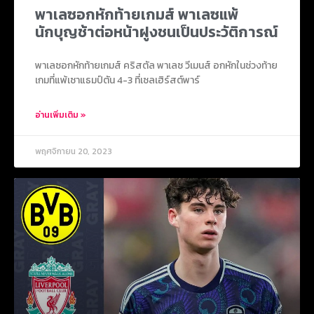
พาเลซอกหักท้ายเกมส์ พาเลซแพ้
นักบุญช้าต่อหน้าฝูงชนเป็นประวัติการณ์
พาเลซอกหักท้ายเกมส์ คริสตัล พาเลซ วีเมนส์ อกหักในช่วงท้าย
เกมที่แพ้เซาแธมป์ตัน 4-3 ที่เซลเฮิร์สต์พาร์
อ่านเพิ่มเติม »
พฤศจิกายน 20, 2023