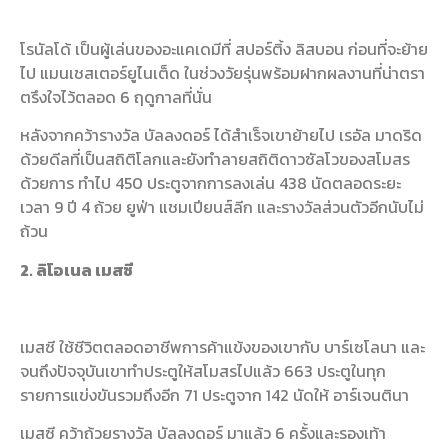
โรนัลโด้ เป็นผู้เล่นของอะแคเดมีที่ สปอร์ติ้ง ลิสบอน ก่อนที่จะย้าย
ไป แมนเชสเตอร์ยูไนเต็ด ในช่วงวัยรุ่นพร้อมฝากผลงานที่น่าตรา
ตรึงใจไว้ตลอด 6 ฤดูกาลที่นั่น
หลังจากคว้ารางวัล บัลลงดอร์ ได้สำเร็จเขาย้ายไป เรอัล มาดริด
ด้วยดีลที่เป็นสถิติโลกและยังทำลายสถิติดาวซัลโวของสโมสร
ด้วยการ ทำไป 450 ประตูจากการลงเล่น 438 นัดตลอดระยะ
เวลา 9 ปี 4 ถ้วย ยูฟ่า แชมเปียนส์ลีก และรางวัลส่วนตัวอีกนับไม่
ถ้วน
2. ลิโอเนล เมสซี
เมสซี ใช้ชีวิตตลอดอาชีพการค้าแข้งของเขากับ บาร์เซโลนา และ
จนถึงปัจจุบันเขาทำประตูให้สโมสรไปแล้ว 663 ประตูในทุก
รายการแข่งขันรวมถึงอีก 71 ประตูจาก 142 นัดให้ อาร์เจนตินา
เมสซี คว้าถ้วยรางวัล บัลลงดอร์ มาแล้ว 6 ครั้งและรองเท้า