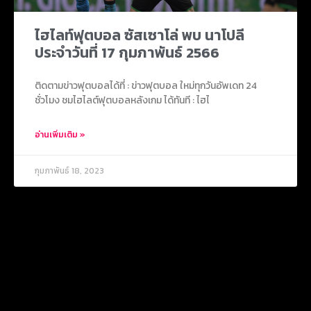
ไฮไลท์ฟุตบอล ซัสเซาโล่ พบ นาโปลี
ประจำวันที่ 17 กุมภาพันธ์ 2566
ติดตามข่าวฟุตบอลได้ที่ : ข่าวฟุตบอล ใหม่ทุกวันอัพเดท 24
ชั่วโมง ชมไฮไลต์ฟุตบอลหลังเกม ได้ทันที : ไฮไ
อ่านเพิ่มเติม »
กุมภาพันธ์ 18, 2023
ข่าวยอดนิยม