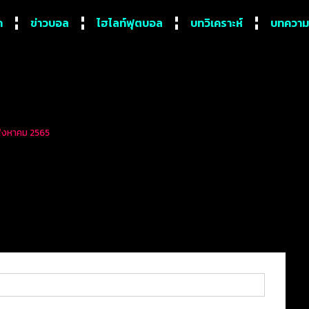
ก
ข่าวบอล
ไฮไลท์ฟุตบอล
บทวิเคราะห์
บทความ
 สิงหาคม 2565
ิตี้ พบ บอร์นมัธ ประจำวันท