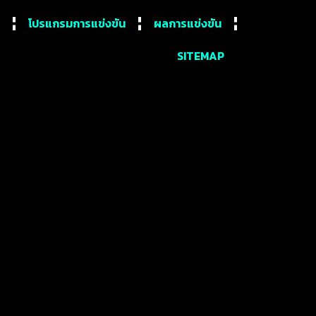
โปรแกรมการแข่งขัน
ผลการแข่งขัน
SITEMAP
ี่ 13 สิงหาคม 2565