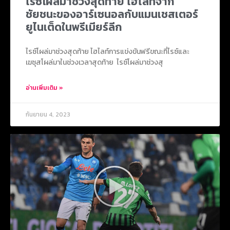
ไรซ์โผล่มาช่วงสุดท้าย ไฮไลท์จาก
ชัยชนะของอาร์เซนอลกับแมนเชสเตอร์
ยูไนเต็ดในพรีเมียร์ลีก
ไรซ์โผล่มาช่วงสุดท้าย ไฮไลท์การแข่งขันฟรีขณะที่ไรซ์และ
เฆซุสโผล่มาในช่วงเวลาสุดท้าย ไรซ์โผล่มาช่วงสุ
อ่านเพิ่มเติม »
กันยายน 4, 2023