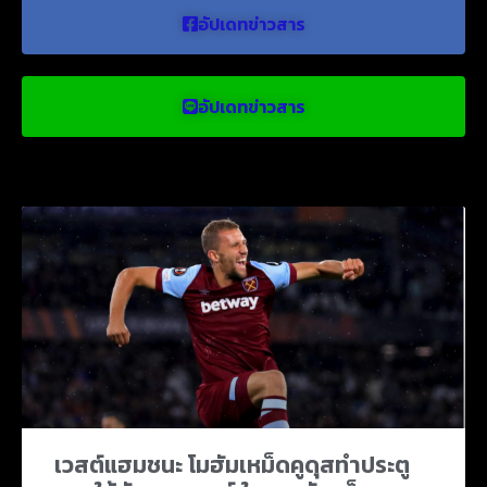
อัปเดทข่าวสาร
อัปเดทข่าวสาร
ข่าวบอลน่าสนใจ
เวสต์แฮมชนะ โมฮัมเหม็ดคูดุสทําประตู