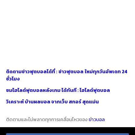
ติดตามข่าวฟุตบอลได้ที่ :
ข่าวฟุตบอล
ใหม่ทุกวันอัพเดท 24
ชั่วโมง
ชมไฮไลต์ฟุตบอลหลังเกม ได้ทันที :
ไฮไลต์ฟุตบอล
วิเคราะห์ บ้านผลบอล จากเว็บ สกอร์ สุดแม่น
ติดตามและไม่พลาดทุกการเคลื่อนไหวของ
ข่าวบอล