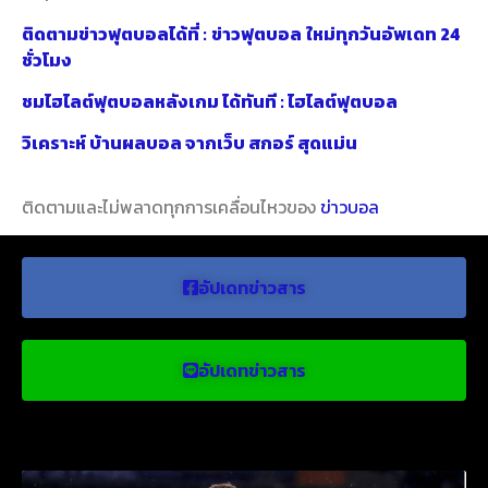
ติดตามข่าวฟุตบอลได้ที่ :
ข่าวฟุตบอล
ใหม่ทุกวันอัพเดท 24
ชั่วโมง
ชมไฮไลต์ฟุตบอลหลังเกม ได้ทันที :
ไฮไลต์ฟุตบอล
วิเคราะห์ บ้านผลบอล จากเว็บ สกอร์ สุดแม่น
ติดตามและไม่พลาดทุกการเคลื่อนไหวของ
ข่าวบอล
อัปเดทข่าวสาร
อัปเดทข่าวสาร
ข่าวบอลน่าสนใจ