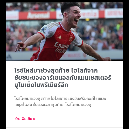
ไรซ์โผล่มาช่วงสุดท้าย ไฮไลท์จาก
ชัยชนะของอาร์เซนอลกับแมนเชสเตอร์
ยูไนเต็ดในพรีเมียร์ลีก
ไรซ์โผล่มาช่วงสุดท้าย ไฮไลท์การแข่งขันฟรีขณะที่ไรซ์และ
เฆซุสโผล่มาในช่วงเวลาสุดท้าย ไรซ์โผล่มาช่วงสุ
อ่านเพิ่มเติม »