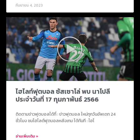
กันยายน 4, 2023
ไฮไลท์ฟุตบอล ซัสเซาโล่ พบ นาโปลี
ประจำวันที่ 17 กุมภาพันธ์ 2566
ติดตามข่าวฟุตบอลได้ที่ : ข่าวฟุตบอล ใหม่ทุกวันอัพเดท 24
ชั่วโมง ชมไฮไลต์ฟุตบอลหลังเกม ได้ทันที : ไฮไ
อ่านเพิ่มเติม »