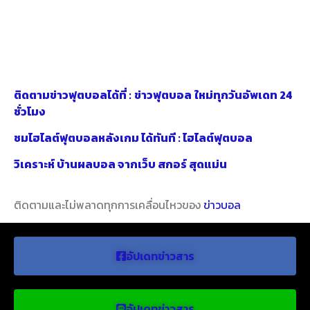
ติดตามข่าวฟุตบอลได้ที่ :
ข่าวฟุตบอล
ใหม่ทุกวันอัพเดท 24
ชั่วโมง
ชมไฮไลต์ฟุตบอลหลังเกม ได้ทันที :
ไฮไลต์ฟุตบอล
วิเคราะห์ บ้านผลบอล จากเว็บ สกอร์ สุดแม่น
ติดตามและไม่พลาดทุกการเคลื่อนไหวของ
ข่าวบอล
อัปเดทข่าวสาร
อัปเดทข่าวสาร