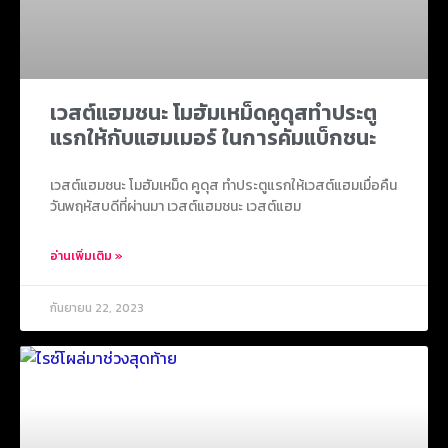
เวสต์แฮมชนะ โมฮัมเหม็ดคูดุสทําประตู
แรกให้กับแฮมเมอร์ ในการคัมแบ็กชนะ
เวสต์แฮมชนะ โมฮัมเหม็ด คูดุส ทําประตูแรกให้เวสต์แฮมเมื่อคืน
วันพฤหัสบดีที่ผ่านมา เวสต์แฮมชนะ เวสต์แฮม
อ่านเพิ่มเติม »
กันยายน 22, 2023