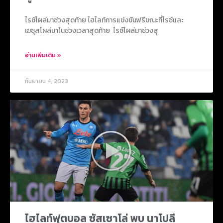
ไรซ์โผล่มาช่วงสุดท้าย ไฮไลท์การแข่งขันฟรีขณะที่ไรซ์และ
เฆซุสโผล่มาในช่วงเวลาสุดท้าย ไรซ์โผล่มาช่วงสุ
อ่านเพิ่มเติม »
กันยายน 4, 2023
ไฮไลท์ฟุตบอล ซัสเซาโล่ พบ นาโปลี