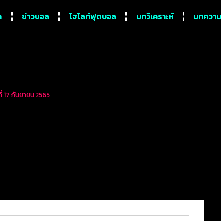
ก
ข่าวบอล
ไฮไลท์ฟุตบอล
บทวิเคราะห์
บทความ
ี่ 17 กันยายน 2565
ดเรีย พบ เอเอส โรม่า ประจำ