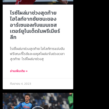
ไรซ์โผล่มาช่วงสุดท้าย
ไฮไลท์จากชัยชนะของ
อาร์เซนอลกับแมนเชส
เตอร์ยูไนเต็ดในพรีเมียร์
ลีก
ไรซ์โผล่มาช่วงสุดท้าย ไฮไลท์การแข่งขัน
ฟรีขณะที่ไรซ์และเฆซุสโผล่มาในช่วงเวลา
สุดท้าย ไรซ์โผล่มาช่วงสุ
อ่านเพิ่มเติม »
กันยายน 4, 2023