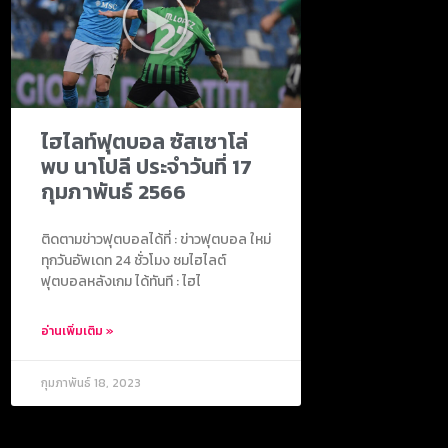
ไฮไลท์ฟุตบอล ซัสเซาโล่
พบ นาโปลี ประจำวันที่ 17
กุมภาพันธ์ 2566
ติดตามข่าวฟุตบอลได้ที่ : ข่าวฟุตบอล ใหม่
ทุกวันอัพเดท 24 ชั่วโมง ชมไฮไลต์
ฟุตบอลหลังเกม ได้ทันที : ไฮไ
อ่านเพิ่มเติม »
กุมภาพันธ์ 18, 2023