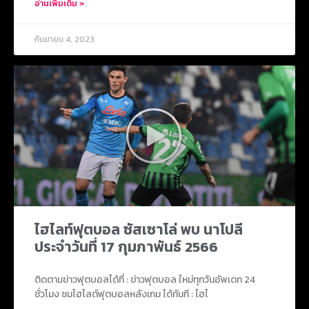
อ่านเพิ่มเติม »
กันยายน 4, 2023
ไฮไลท์ฟุตบอล ซัสเซาโล่ พบ นาโปลี
ประจำวันที่ 17 กุมภาพันธ์ 2566
ติดตามข่าวฟุตบอลได้ที่ : ข่าวฟุตบอล ใหม่ทุกวันอัพเดท 24
ชั่วโมง ชมไฮไลต์ฟุตบอลหลังเกม ได้ทันที : ไฮไ