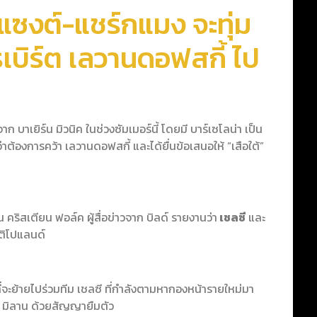
ซงต์-แชร์กแมง จะทุ่ม
 โรเบิร์ต เลวานดอฟสกี้ ไป
 บาเยิร์น มิวนิค ในช่วงซัมเมอร์นี้ โดยมี บาร์เซโลน่า เป็น
าต้องการคว้า เลวานดอฟสกี้ และได้ยื่นข้อเสนอให้ “เสือใต้”
 คริสเตียน ฟอล์ค ผู้สื่อข่าวจาก บิลด์ รายงานว่า
เชลซี
และ
ติโปแลนด์
ที่จะย้ายไปร่วมทีม เชลซี ที่กำลังตามหากองหน้ารายใหม่มา
ร์ มิลาน ด้วยสัญญายืมตัว