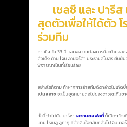
เชลซี และ ปารีส แ
สุดตัวเพื่อให้ได้ตัว
ร่วมทีม
ดาวยิง วัย 33 ปี แสดงความต้องการที่จะย้ายออกจาก
ตัวเต็ง ด้าน โจน ลาปอร์ต้า ประธานสโมสร ยืนยันว่
พิจารณาเป็นที่เรียบร้อย
อย่างไรก็ตาม ถ้าหากการย้ายทีมดังกล่าวไม่เกิดขึ้น
เปแอสเช
จะเป็นจุดหมายต่อไปของดาวเตะทีมชา
ทั้งนี้ ถ้าไม่นับ บาร์ซ่า
เลวานดอฟสกี้
ก็เปิดกว้าง
แทน โรเมลู ลูกากู ที่ตัดสินใจกลับกลับไป อินเตอ