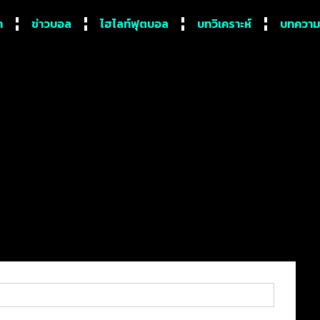
ก
ข่าวบอล
ไฮไลท์ฟุตบอล
บทวิเคราะห์
บทความ
ค้าแข้ง “เชลซี”