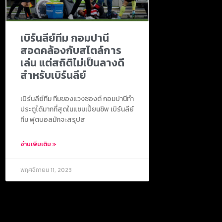
เบิร์นลีย์ทีม กอมปานี
สอดคล้องกับสไตล์การ
เล่น แต่สถิติไม่เป็นลางดี
สำหรับเบิร์นลีย์
เบิร์นลีย์ทีม ทีมของแวงซองต์ กอมปานีทำ
ประตูได้มากที่สุดในแชมเปี้ยนชิพ เบิร์นลีย์
ทีม ฟุตบอลมักจะสรุปส
อ่านเพิ่มเติม »
พฤศจิกายน 11, 2023