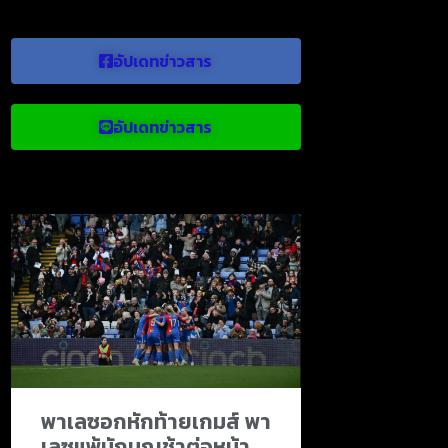
อัปเดทข่าวสาร
อัปเดทข่าวสาร
ข่าวบอลน่าสนใจ
พาเลซอกหักท้ายเกมส์ พา
เลซแพ้นักบุญช้าต่อหน้า