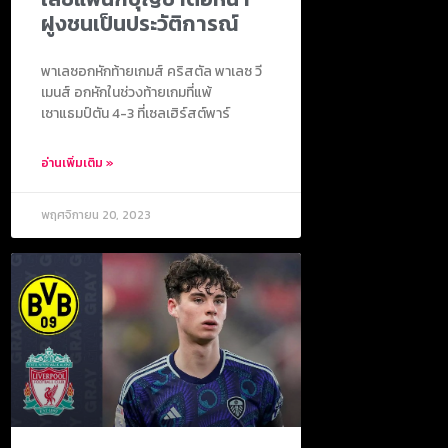
ฝูงชนเป็นประวัติการณ์
พาเลซอกหักท้ายเกมส์ คริสตัล พาเลซ วี
เมนส์ อกหักในช่วงท้ายเกมที่แพ้
เซาแธมป์ตัน 4-3 ที่เซลเฮิร์สต์พาร์
อ่านเพิ่มเติม »
พฤศจิกายน 20, 2023