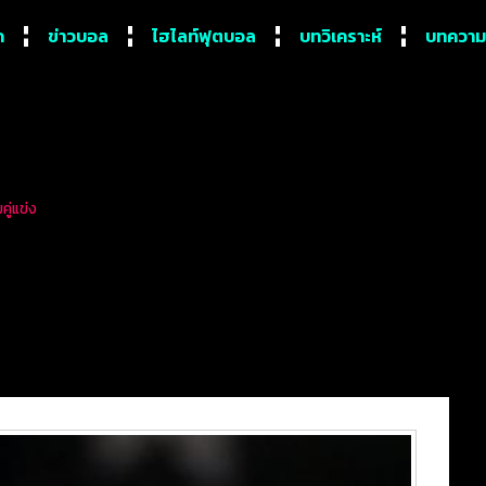
ก
ข่าวบอล
ไฮไลท์ฟุตบอล
บทวิเคราะห์
บทความ
คู่แข่ง
เมียร์ลีกจะต้องดิ้นรนเพื่อไล