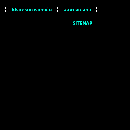
โปรแกรมการแข่งขัน
ผลการแข่งขัน
SITEMAP
่ตามคู่แข่ง