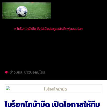
Home
»
โมร็อกโกม้ามืด ยังไม่เสียประตูเลยในศึกฟุตบอลโลก
โมร็อกโกม้ามืด ยังไม่เสีย
ประตูเลยในศึกฟุตบอล
โลก
ข่าวบอล
,
ข่าวบอลยุโรป
โมร็อกโกม้ามืด เปิดโอกาสให้ทีม