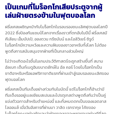
เป็นเกมที่โมร็อกโกเสียประตูจากผู้
เล่นฝ่ายตรงข้ามในฟุตบอลโลก
ฝรั่งเศสเผชิญหน้ากับโมร็อกโกในรอบรองชนะเลิศฟุตบอลโลกปี
2022 ซึ่งป้องกันแชมป์โลกจากเรื่องราวที่ตกอับในปีนี้ ฝรั่งเศสมี
คีเลียน เอ็มบัปเป้, อองตวน กรีซมันน์ และโอลิวิเยร์ ชิรูด์
โมร็อกโกมีความหวังและความฝันของชาวอาหรับทั้งโลก ไม่ต้อง
พูดถึงการสนับสนุนจากฝ่ายที่เป็นกลางส่วนใหญ่
ไม่ว่าจะเกิดอะไรขึ้นในเกมประวัติศาสตร์จะถูกสร้างขึ้นที่ สนาม
อัลเบท เต็นท์เบดูอินขนาดยักษ์ใน อัล คอร์ โดยโมร็อกโกเป็น
ชาติอาหรับหรือแอฟริกาชาติแรกที่ผ่านเข้าสู่รอบรองชนะเลิศของ
ฟุตบอลโลก
ฝรั่งเศสเป็นทีมเต็งอย่างท่วมท้นในนัดนี้ แต่โมร็อกโกก็อ้างว่ามี
ทีมเต็งรออยู่เบลเยียมสเปนและโปรตุเกสต่างพูดถึงกันว่าเป็นคู่
แข่งตัวฉกาจสำหรับตำแหน่งนี้ และทั้งหมดตกเป็นของแอตลาส
ไลออนส์ เมื่อวันอังคารที่ผ่านมา วาลิด เรกรากุย โค้ชของ
โมร็อกโกระบุอย่างชัดเจนว่าฝ่ายของเขาจะพยายามอย่างดีที่สุด