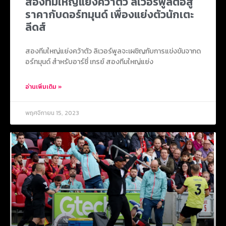
สองทีมใหญ่แย่งคว้าตัว ลิเวอร์พูลต่อสู้
ราคากับดอร์ทมุนด์ เพื่องแย่งตัวนักเตะ
ลีดส์
สองทีมใหญ่แย่งคว้าตัว ลิเวอร์พูลจะเผชิญกับการแข่งขันจากด
อร์ทมุนด์ สำหรับอาร์ชี่ เกรย์ สองทีมใหญ่แย่ง
อ่านเพิ่มเติม »
พฤศจิกายน 15, 2023