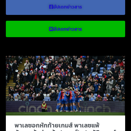
อัปเดทข่าวสาร
อัปเดทข่าวสาร
ข่าวบอลน่าสนใจ
พาเลซอกหักท้ายเกมส์ พาเลซแพ้