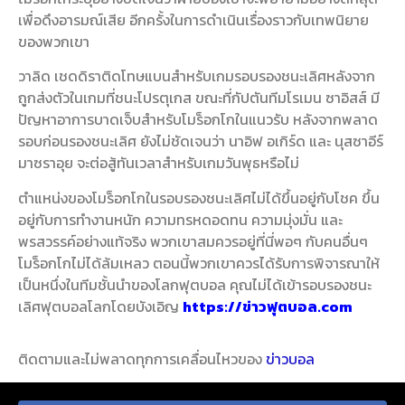
เพื่อดึงอารมณ์เสีย อีกครั้งในการดำเนินเรื่องราวกับเทพนิยาย
ของพวกเขา
วาลิด เชดดิราติดโทษแบนสำหรับเกมรอบรองชนะเลิศหลังจาก
ถูกส่งตัวในเกมที่ชนะโปรตุเกส ขณะที่กัปตันทีมโรเมน ซาอิสส์ มี
ปัญหาอาการบาดเจ็บสำหรับโมร็อกโกในแนวรับ หลังจากพลาด
รอบก่อนรองชนะเลิศ ยังไม่ชัดเจนว่า นาอิฟ อเกิร์ด และ นุสซาอีร์
มาซราอุย จะต่อสู้ทันเวลาสำหรับเกมวันพุธหรือไม่
ตำแหน่งของโมร็อกโกในรอบรองชนะเลิศไม่ได้ขึ้นอยู่กับโชค ขึ้น
อยู่กับการทำงานหนัก ความทรหดอดทน ความมุ่งมั่น และ
พรสวรรค์อย่างแท้จริง พวกเขาสมควรอยู่ที่นี่พอๆ กับคนอื่นๆ
โมร็อกโกไม่ได้ล้มเหลว ตอนนี้พวกเขาควรได้รับการพิจารณาให้
เป็นหนึ่งในทีมชั้นนำของโลกฟุตบอล คุณไม่ได้เข้ารอบรองชนะ
เลิศฟุตบอลโลกโดยบังเอิญ
https://ข่าวฟุตบอล.com
ติดตามและไม่พลาดทุกการเคลื่อนไหวของ
ข่าวบอล