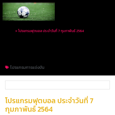
Home
»
โปรแกรมฟุตบอล ประจำวันที่ 7 กุมภาพันธ์ 2564
โปรแกรมฟุตบอล ประจำ
วันที่ 7 กุมภาพันธ์ 2564
โปรแกรมการแข่งขัน
โปรแกรมฟุตบอล ประจำวันที่ 7
กุมภาพันธ์ 2564