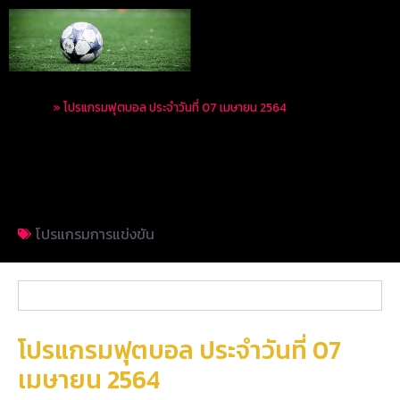
Home
»
โปรแกรมฟุตบอล ประจำวันที่ 07 เมษายน 2564
โปรแกรมฟุตบอล ประจำ
วันที่ 07 เมษายน 2564
โปรแกรมการแข่งขัน
โปรแกรมฟุตบอล ประจำวันที่ 07
เมษายน 2564