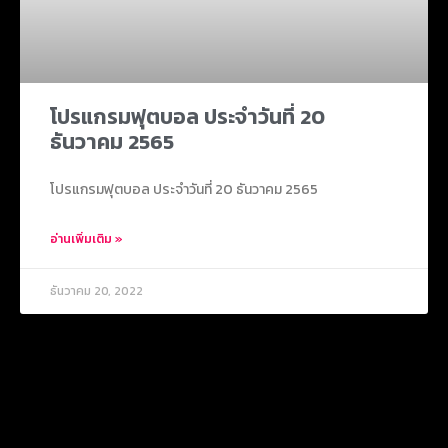
โปรแกรมฟุตบอล ประจำวันที่ 20
ธันวาคม 2565
โปรแกรมฟุตบอล ประจำวันที่ 20 ธันวาคม 2565
อ่านเพิ่มเติม »
ธันวาคม 20, 2022