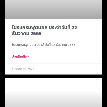
โปรแกรมฟุตบอล ประจำวันที่ 22
ธันวาคม 2565
โปรแกรมฟุตบอล ประจำวันที่ 22 ธันวาคม 2565
อ่านเพิ่มเติม »
ธันวาคม 22, 2022