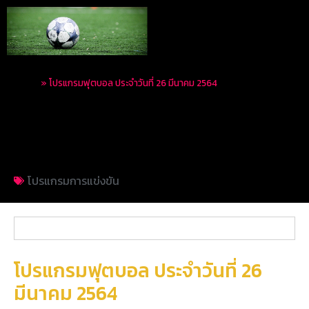
Home
»
โปรแกรมฟุตบอล ประจำวันที่ 26 มีนาคม 2564
โปรแกรมฟุตบอล ประจำ
วันที่ 26 มีนาคม 2564
โปรแกรมการแข่งขัน
โปรแกรมฟุตบอล ประจำวันที่ 26
มีนาคม 2564