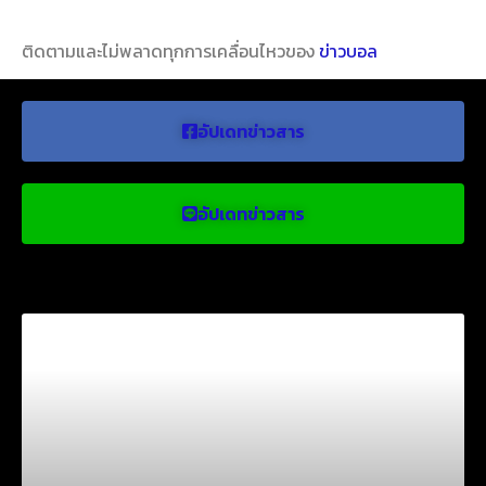
ติดตามและไม่พลาดทุกการเคลื่อนไหวของ
ข่าวบอล
อัปเดทข่าวสาร
อัปเดทข่าวสาร
ข่าวบอลน่าสนใจ