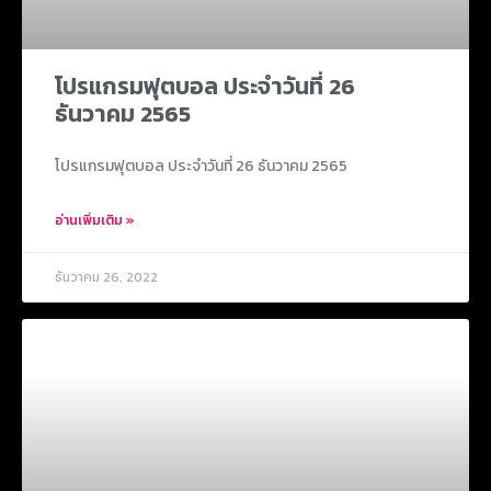
โปรแกรมฟุตบอล ประจำวันที่ 26
ธันวาคม 2565
โปรแกรมฟุตบอล ประจำวันที่ 26 ธันวาคม 2565
อ่านเพิ่มเติม »
ธันวาคม 26, 2022