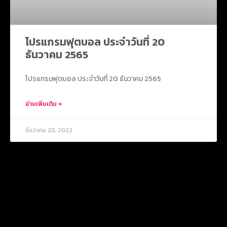
โปรแกรมฟุตบอล ประจำวันที่ 20
ธันวาคม 2565
โปรแกรมฟุตบอล ประจำวันที่ 20 ธันวาคม 2565
อ่านเพิ่มเติม »
ธันวาคม 20, 2022
ข่าวยอดนิยม