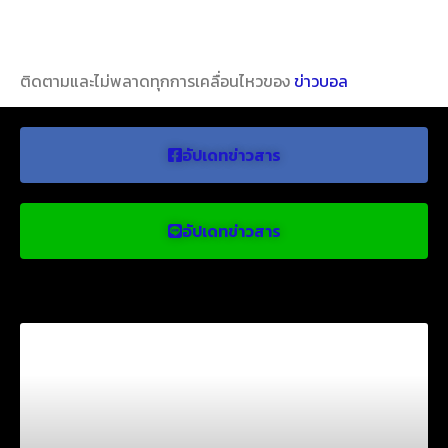
ติดตามและไม่พลาดทุกการเคลื่อนไหวของ
ข่าวบอล
อัปเดทข่าวสาร
อัปเดทข่าวสาร
ข่าวบอลน่าสนใจ