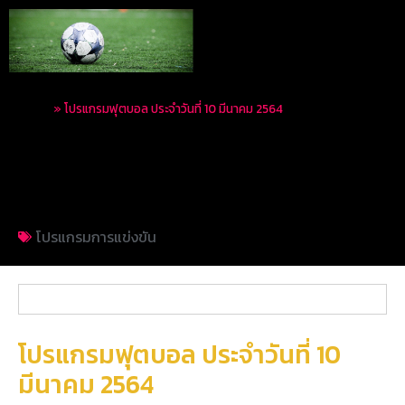
Home
»
โปรแกรมฟุตบอล ประจำวันที่ 10 มีนาคม 2564
โปรแกรมฟุตบอล ประจำ
วันที่ 10 มีนาคม 2564
โปรแกรมการแข่งขัน
โปรแกรมฟุตบอล ประจำวันที่ 10
มีนาคม 2564