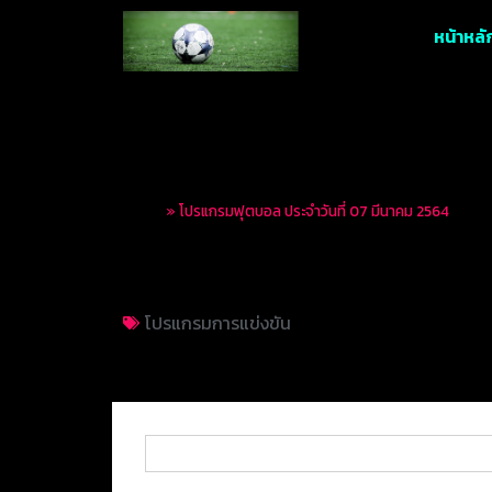
หน้าหลั
Home
»
โปรแกรมฟุตบอล ประจำวันที่ 07 มีนาคม 2564
โปรแกรมฟุตบอล ประจ
โปรแกรมการแข่งขัน