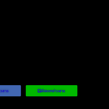
าวสาร
อัปเดทข่าวสาร