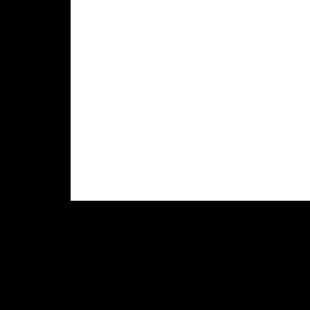
ข่าวยอดนิยม