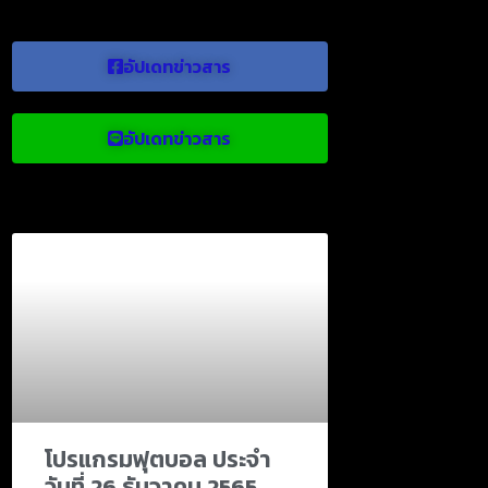
อัปเดทข่าวสาร
อัปเดทข่าวสาร
ข่าวบอลน่าสนใจ
โปรแกรมฟุตบอล ประจำ
วันที่ 26 ธันวาคม 2565