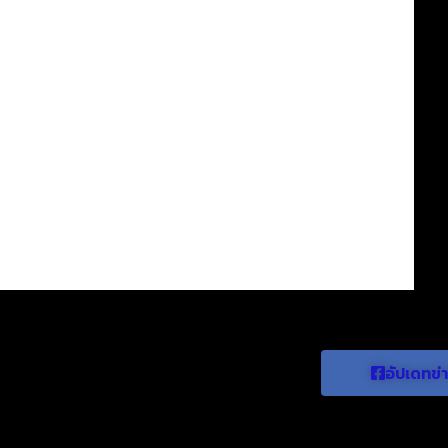
อัปเดทข่