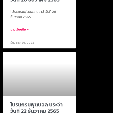
โปรแกรมฟุตบอล ประจำวันที่ 26
ธันวาคม 2565
อ่านเพิ่มเติม »
ธันวาคม 26, 2022
โปรแกรมฟุตบอล ประจำ
วันที่ 22 ธันวาคม 2565