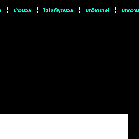
ก
ข่าวบอล
ไฮไลท์ฟุตบอล
บทวิเคราะห์
บทความ
ำวันที่ 07 มีนาคม 2564