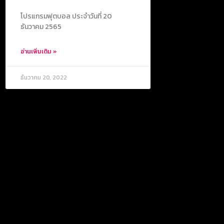
โปรแกรมฟุตบอล ประจำวันที่ 20
ธันวาคม 2565
อ่านเพิ่มเติม »
ธันวาคม 20, 2022