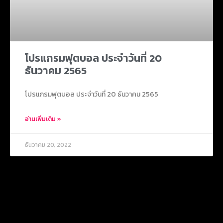
โปรแกรมฟุตบอล ประจำวันที่ 20
ธันวาคม 2565
โปรแกรมฟุตบอล ประจำวันที่ 20 ธันวาคม 2565
อ่านเพิ่มเติม »
ธันวาคม 20, 2022