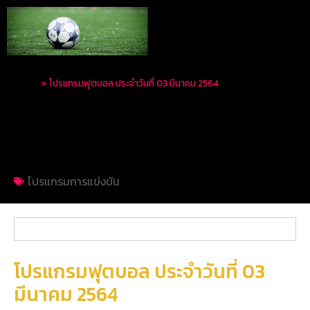
Home
»
โปรแกรมฟุตบอล ประจำวันที่ 03 มีนาคม 2564
โปรแกรมฟุตบอล ประจำ
วันที่ 03 มีนาคม 2564
โปรแกรมการแข่งขัน
โปรแกรมฟุตบอล ประจำวันที่ 03
มีนาคม 2564