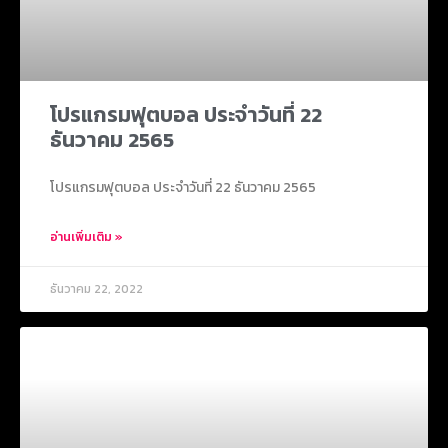
โปรแกรมฟุตบอล ประจำวันที่ 22
ธันวาคม 2565
โปรแกรมฟุตบอล ประจำวันที่ 22 ธันวาคม 2565
อ่านเพิ่มเติม »
ธันวาคม 22, 2022