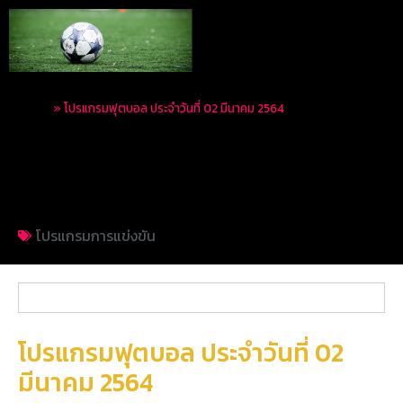
Home
»
โปรแกรมฟุตบอล ประจำวันที่ 02 มีนาคม 2564
โปรแกรมฟุตบอล ประจำ
วันที่ 02 มีนาคม 2564
โปรแกรมการแข่งขัน
โปรแกรมฟุตบอล ประจำวันที่ 02
มีนาคม 2564