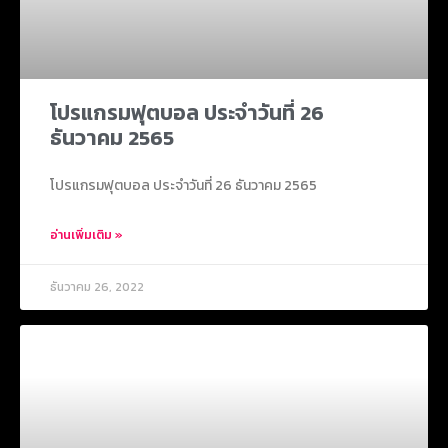
โปรแกรมฟุตบอล ประจำวันที่ 26
ธันวาคม 2565
โปรแกรมฟุตบอล ประจำวันที่ 26 ธันวาคม 2565
อ่านเพิ่มเติม »
ธันวาคม 26, 2022