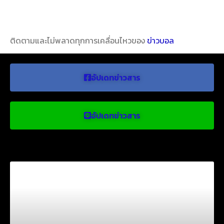
ติดตามและไม่พลาดทุกการเคลื่อนไหวของ
ข่าวบอล
อัปเดทข่าวสาร
อัปเดทข่าวสาร
ข่าวบอลน่าสนใจ