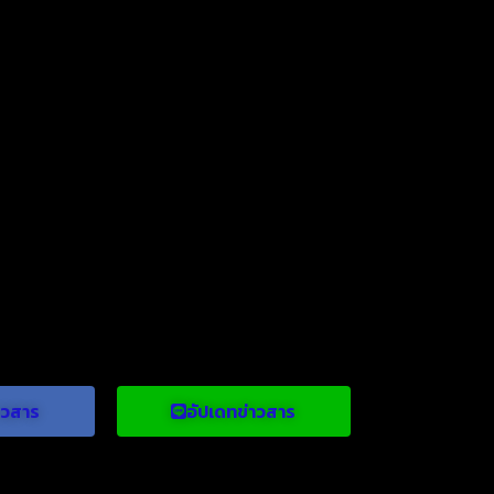
าวสาร
อัปเดทข่าวสาร