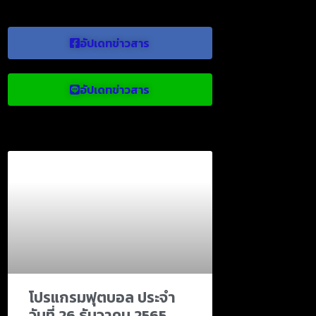
อัปเดทข่าวสาร
อัปเดทข่าวสาร
ข่าวบอลน่าสนใจ
โปรแกรมฟุตบอล ประจำ
วันที่ 26 ธันวาคม 2565