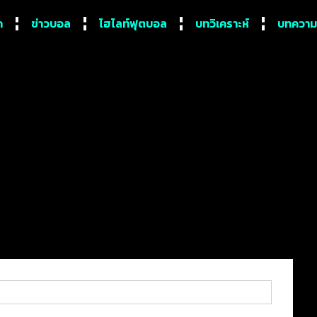
ก
ข่าวบอล
ไฮไลท์ฟุตบอล
บทวิเคราะห์
บทความ
ำวันที่ 13 สิงหาคม 2565