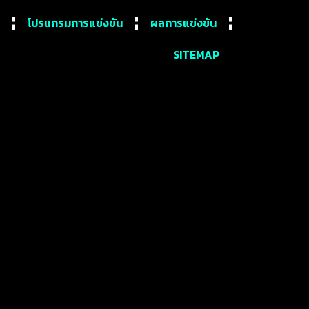
โปรแกรมการแข่งขัน
ผลการแข่งขัน
SITEMAP