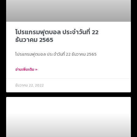
โปรแกรมฟุตบอล ประจำวันที่ 22
ธันวาคม 2565
โปรแกรมฟุตบอล ประจำวันที่ 22 ธันวาคม 2565
อ่านเพิ่มเติม »
ธันวาคม 22, 2022