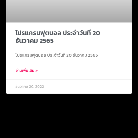
โปรแกรมฟุตบอล ประจำวันที่ 20
ธันวาคม 2565
โปรแกรมฟุตบอล ประจำวันที่ 20 ธันวาคม 2565
อ่านเพิ่มเติม »
ธันวาคม 20, 2022
ข่าวยอดนิยม