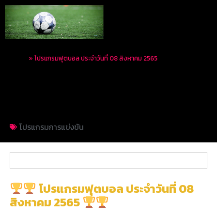
Home
»
โปรแกรมฟุตบอล ประจำวันที่ 08 สิงหาคม 2565
โปรแกรมฟุตบอล ประจำ
วันที่ 08 สิงหาคม 2565
โปรแกรมการแข่งขัน
โปรแกรมฟุตบอล ประจำวันที่ 08
สิงหาคม 2565