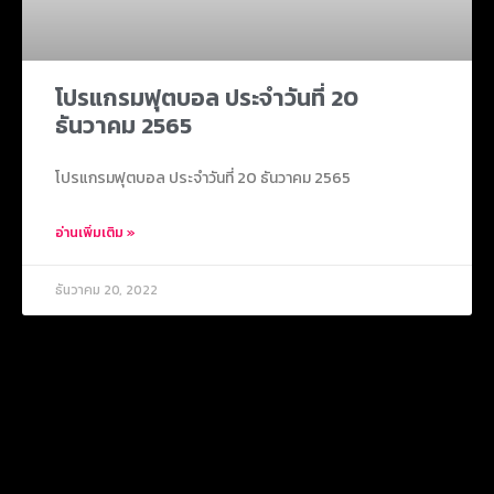
โปรแกรมฟุตบอล ประจำวันที่ 20
ธันวาคม 2565
โปรแกรมฟุตบอล ประจำวันที่ 20 ธันวาคม 2565
อ่านเพิ่มเติม »
ธันวาคม 20, 2022
ข่าวยอดนิยม