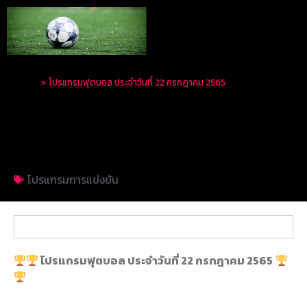
Home
»
โปรแกรมฟุตบอล ประจำวันที่ 22 กรกฎาคม 2565
โปรแกรมฟุตบอล ประจำ
วันที่ 22 กรกฎาคม 2565
โปรแกรมการแข่งขัน
โปรแกรมฟุตบอล ประจำวันที่ 22 กรกฎาคม 2565