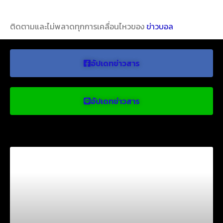
ติดตามและไม่พลาดทุกการเคลื่อนไหวของ
ข่าวบอล
อัปเดทข่าวสาร
อัปเดทข่าวสาร
ข่าวบอลน่าสนใจ