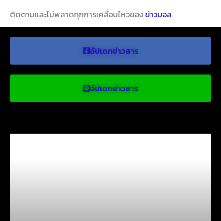
ติดตามและไม่พลาดทุกการเคลื่อนไหวของ
ข่าวบอล
อัปเดทข่าวสาร
อัปเดทข่าวสาร
ข่าวบอลน่าสนใจ