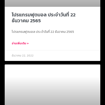
โปรแกรมฟุตบอล ประจำวันที่ 22
ธันวาคม 2565
โปรแกรมฟุตบอล ประจำวันที่ 22 ธันวาคม 2565
อ่านเพิ่มเติม »
ธันวาคม 22, 2022