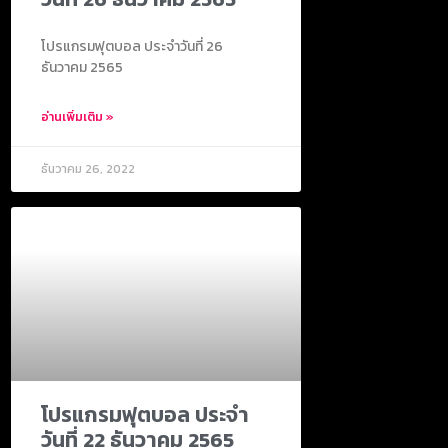
โปรแกรมฟุตบอล ประจำวันที่ 26
ธันวาคม 2565
อ่านเพิ่มเติม »
ธันวาคม 26, 2022
โปรแกรมฟุตบอล ประจำ
วันที่ 22 ธันวาคม 2565