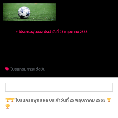
Home
»
โปรแกรมฟุตบอล ประจำวันที่ 25 พฤษภาคม 2565
โปรแกรมฟุตบอล ประจำ
วันที่ 25 พฤษภาคม 2565
โปรแกรมการแข่งขัน
โปรแกรมฟุตบอล ประจำวันที่ 25 พฤษภาคม 2565