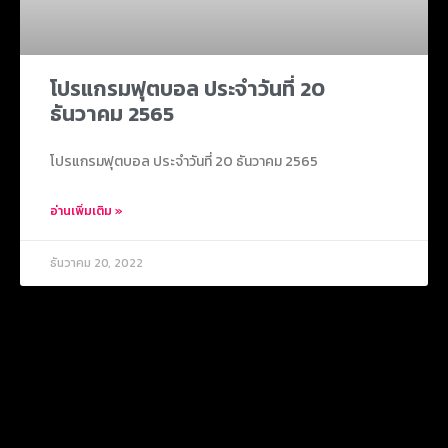
โปรแกรมฟุตบอล ประจำวันที่ 20
ธันวาคม 2565
โปรแกรมฟุตบอล ประจำวันที่ 20 ธันวาคม 2565
อ่านเพิ่มเติม »
ธันวาคม 20, 2022
ข่าวยอดนิยม