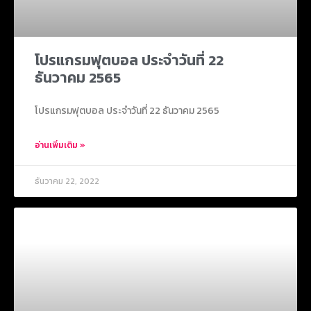
โปรแกรมฟุตบอล ประจำวันที่ 22
ธันวาคม 2565
โปรแกรมฟุตบอล ประจำวันที่ 22 ธันวาคม 2565
อ่านเพิ่มเติม »
ธันวาคม 22, 2022