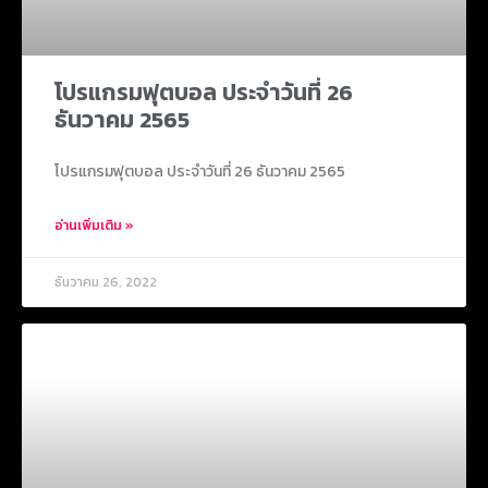
โปรแกรมฟุตบอล ประจำวันที่ 26
ธันวาคม 2565
โปรแกรมฟุตบอล ประจำวันที่ 26 ธันวาคม 2565
อ่านเพิ่มเติม »
ธันวาคม 26, 2022