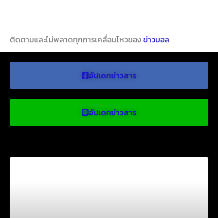
ติดตามและไม่พลาดทุกการเคลื่อนไหวของ
ข่าวบอล
อัปเดทข่าวสาร
อัปเดทข่าวสาร
ข่าวบอลน่าสนใจ