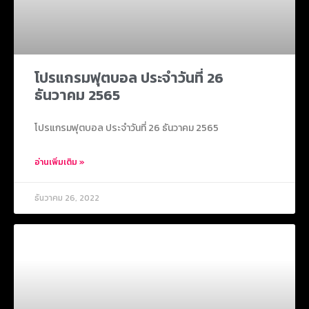
โปรแกรมฟุตบอล ประจำวันที่ 26
ธันวาคม 2565
โปรแกรมฟุตบอล ประจำวันที่ 26 ธันวาคม 2565
อ่านเพิ่มเติม »
ธันวาคม 26, 2022