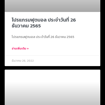
โปรแกรมฟุตบอล ประจำวันที่ 26
ธันวาคม 2565
โปรแกรมฟุตบอล ประจำวันที่ 26 ธันวาคม 2565
อ่านเพิ่มเติม »
ธันวาคม 26, 2022