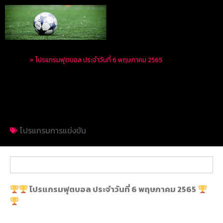
Home
»
โปรแกรมฟุตบอล ประจำวันที่ 6 พฤษภาคม 2565
โปรแกรมฟุตบอล ประจำ
วันที่ 6 พฤษภาคม 2565
โปรแกรมการแข่งขัน
โปรแกรมฟุตบอล ประจำวันที่ 6 พฤษภาคม 2565