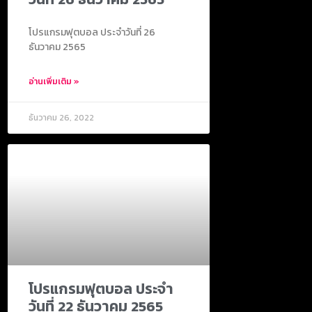
โปรแกรมฟุตบอล ประจำวันที่ 26
ธันวาคม 2565
อ่านเพิ่มเติม »
ธันวาคม 26, 2022
โปรแกรมฟุตบอล ประจำ
วันที่ 22 ธันวาคม 2565