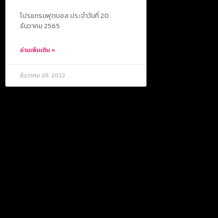
โปรแกรมฟุตบอล ประจำวันที่ 20
ธันวาคม 2565
อ่านเพิ่มเติม »
ธันวาคม 20, 2022