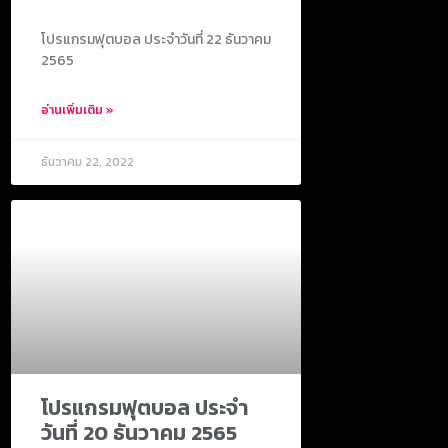
โปรแกรมฟุตบอล ประจำวันที่ 22 ธันวาคม
2565
อ่านเพิ่มเติม »
ธันวาคม 22, 2022
โปรแกรมฟุตบอล ประจำ
วันที่ 20 ธันวาคม 2565