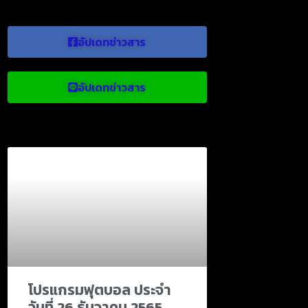
อัปเดทข่าวสาร
อัปเดทข่าวสาร
ข่าวบอลน่าสนใจ
โปรแกรมฟุตบอล ประจำ
วันที่ 26 ธันวาคม 2565