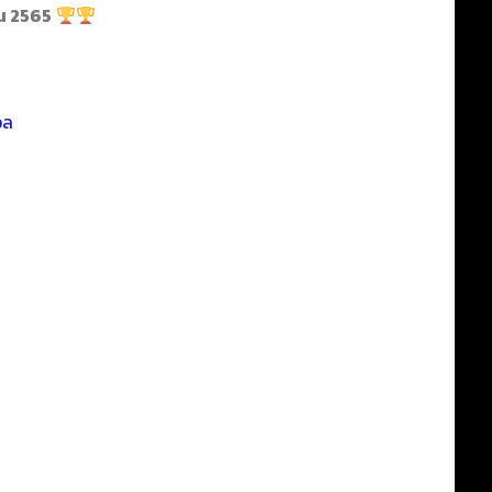
ยน 2565
อล