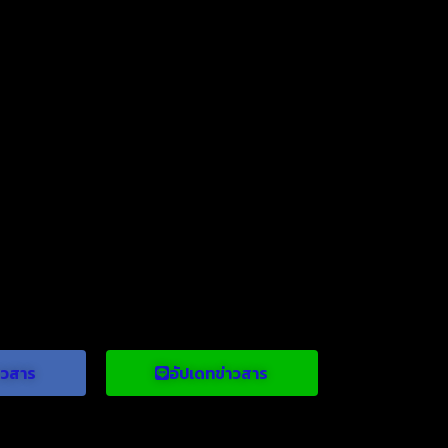
าวสาร
อัปเดทข่าวสาร