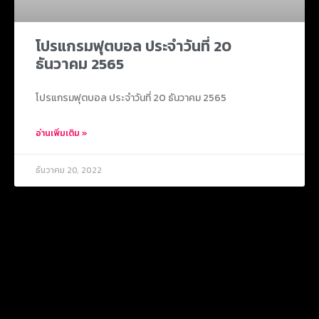
โปรแกรมฟุตบอล ประจำวันที่ 20
ธันวาคม 2565
โปรแกรมฟุตบอล ประจำวันที่ 20 ธันวาคม 2565
อ่านเพิ่มเติม »
ธันวาคม 20, 2022
ข่าวยอดนิยม