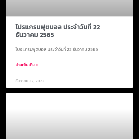
โปรแกรมฟุตบอล ประจำวันที่ 22
ธันวาคม 2565
โปรแกรมฟุตบอล ประจำวันที่ 22 ธันวาคม 2565
อ่านเพิ่มเติม »
ธันวาคม 22, 2022