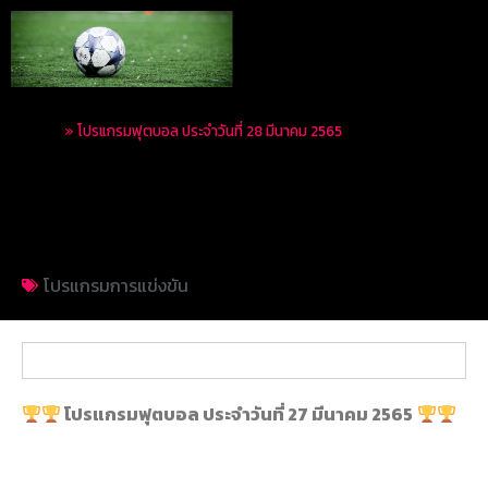
Home
»
โปรแกรมฟุตบอล ประจำวันที่ 28 มีนาคม 2565
โปรแกรมฟุตบอล ประจำ
วันที่ 28 มีนาคม 2565
โปรแกรมการแข่งขัน
โปรแกรมฟุตบอล ประจำวันที่ 27 มีนาคม 2565