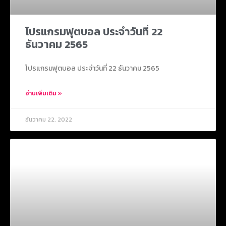
โปรแกรมฟุตบอล ประจำวันที่ 22
ธันวาคม 2565
โปรแกรมฟุตบอล ประจำวันที่ 22 ธันวาคม 2565
อ่านเพิ่มเติม »
ธันวาคม 22, 2022