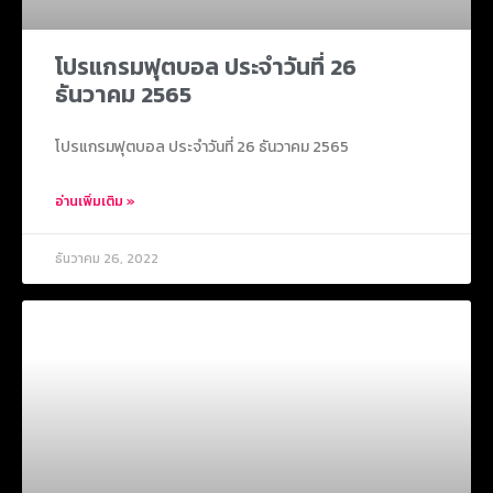
โปรแกรมฟุตบอล ประจำวันที่ 26
ธันวาคม 2565
โปรแกรมฟุตบอล ประจำวันที่ 26 ธันวาคม 2565
อ่านเพิ่มเติม »
ธันวาคม 26, 2022