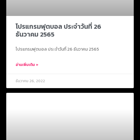
โปรแกรมฟุตบอล ประจำวันที่ 26
ธันวาคม 2565
โปรแกรมฟุตบอล ประจำวันที่ 26 ธันวาคม 2565
อ่านเพิ่มเติม »
ธันวาคม 26, 2022