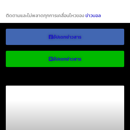
ติดตามและไม่พลาดทุกการเคลื่อนไหวของ
ข่าวบอล
อัปเดทข่าวสาร
อัปเดทข่าวสาร
ข่าวบอลน่าสนใจ