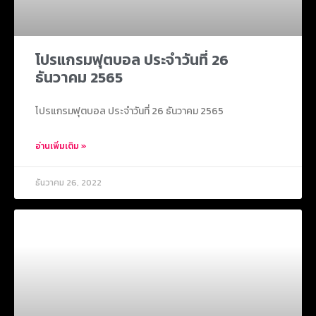
โปรแกรมฟุตบอล ประจำวันที่ 26
ธันวาคม 2565
โปรแกรมฟุตบอล ประจำวันที่ 26 ธันวาคม 2565
อ่านเพิ่มเติม »
ธันวาคม 26, 2022