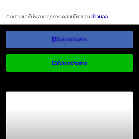
ติดตามและไม่พลาดทุกการเคลื่อนไหวของ
ข่าวบอล
อัปเดทข่าวสาร
อัปเดทข่าวสาร
ข่าวบอลน่าสนใจ