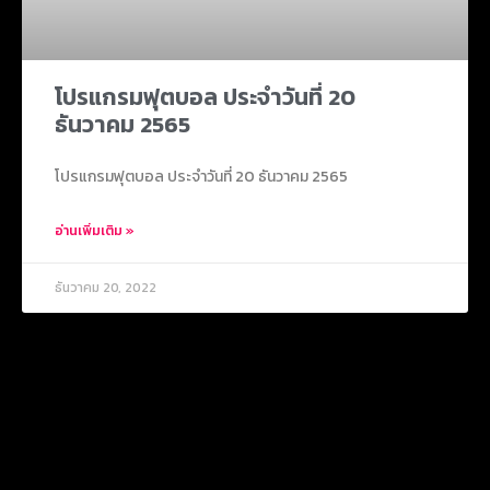
โปรแกรมฟุตบอล ประจำวันที่ 20
ธันวาคม 2565
โปรแกรมฟุตบอล ประจำวันที่ 20 ธันวาคม 2565
อ่านเพิ่มเติม »
ธันวาคม 20, 2022
ข่าวยอดนิยม