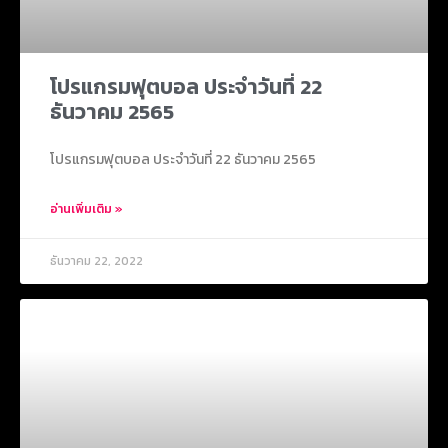
โปรแกรมฟุตบอล ประจำวันที่ 22
ธันวาคม 2565
โปรแกรมฟุตบอล ประจำวันที่ 22 ธันวาคม 2565
อ่านเพิ่มเติม »
ธันวาคม 22, 2022