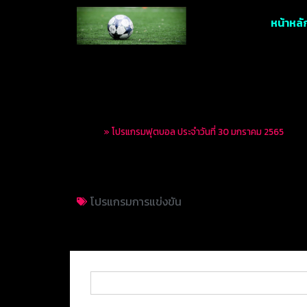
หน้าหลั
Home
»
โปรแกรมฟุตบอล ประจำวันที่ 30 มกราคม 2565
โปรแกรมฟุตบอล ประ
โปรแกรมการแข่งขัน