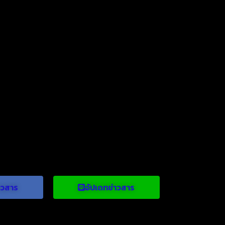
าวสาร
อัปเดทข่าวสาร