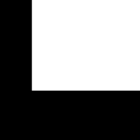
ข่าวยอดนิยม