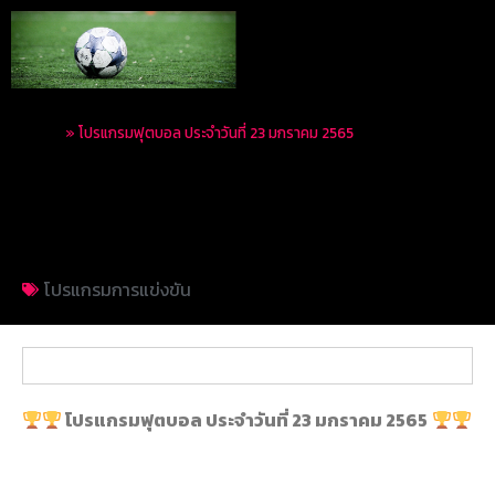
Home
»
โปรแกรมฟุตบอล ประจำวันที่ 23 มกราคม 2565
โปรแกรมฟุตบอล ประจำ
วันที่ 23 มกราคม 2565
โปรแกรมการแข่งขัน
โปรแกรมฟุตบอล ประจำวันที่ 23 มกราคม 2565