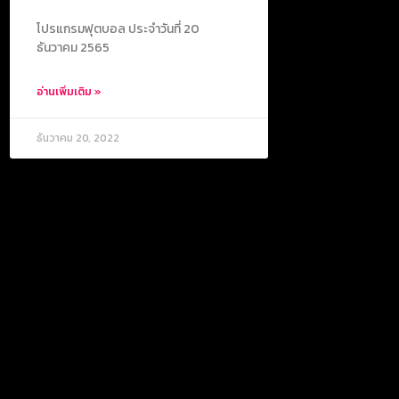
โปรแกรมฟุตบอล ประจำวันที่ 20
ธันวาคม 2565
อ่านเพิ่มเติม »
ธันวาคม 20, 2022