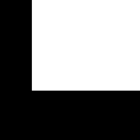
ข่าวยอดนิยม