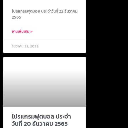
โปรแกรมฟุตบอล ประจำวันที่ 22 ธันวาคม
2565
อ่านเพิ่มเติม »
ธันวาคม 22, 2022
โปรแกรมฟุตบอล ประจำ
วันที่ 20 ธันวาคม 2565