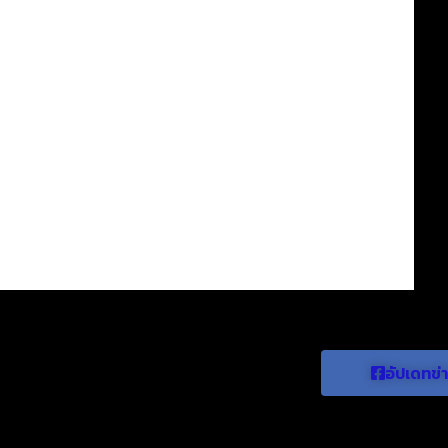
อัปเดทข่